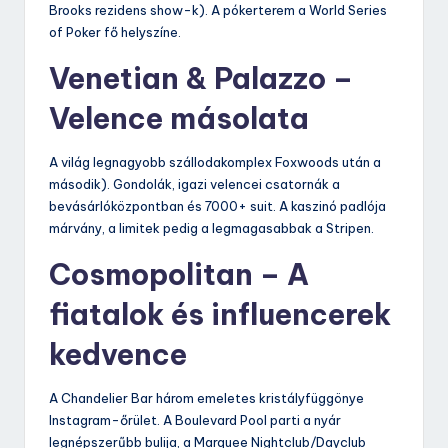
Brooks rezidens show-k). A pókerterem a World Series
of Poker fő helyszíne.
Venetian & Palazzo –
Velence másolata
A világ legnagyobb szállodakomplex Foxwoods után a
második). Gondolák, igazi velencei csatornák a
bevásárlóközpontban és 7000+ suit. A kaszinó padlója
márvány, a limitek pedig a legmagasabbak a Stripen.
Cosmopolitan – A
fiatalok és influencerek
kedvence
A Chandelier Bar három emeletes kristályfüggönye
Instagram-őrület. A Boulevard Pool parti a nyár
legnépszerűbb bulija, a Marquee Nightclub/Dayclub