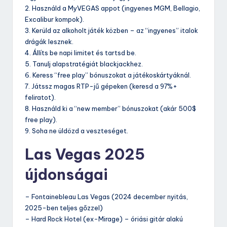
2. Használd a MyVEGAS appot (ingyenes MGM, Bellagio,
Excalibur kompok).
3. Kerüld az alkoholt játék közben – az “ingyenes” italok
drágák lesznek.
4. Állíts be napi limitet és tartsd be.
5. Tanulj alapstratégiát blackjackhez.
6. Keress “free play” bónuszokat a játékoskártyáknál.
7. Játssz magas RTP-jű gépeken (keresd a 97%+
feliratot).
8. Használd ki a “new member” bónuszokat (akár 500$
free play).
9. Soha ne üldözd a veszteséget.
Las Vegas 2025
újdonságai
– Fontainebleau Las Vegas (2024 december nyitás,
2025-ben teljes gőzzel)
– Hard Rock Hotel (ex-Mirage) – óriási gitár alakú