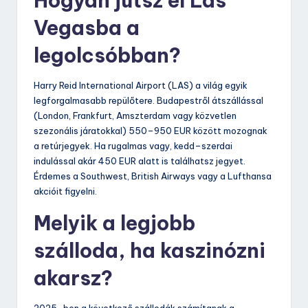
Hogyan jutsz el Las
Vegasba a
legolcsóbban?
Harry Reid International Airport (LAS) a világ egyik
legforgalmasabb repülőtere. Budapestről átszállással
(London, Frankfurt, Amszterdam vagy közvetlen
szezonális járatokkal) 550–950 EUR között mozognak
a retúrjegyek. Ha rugalmas vagy, kedd–szerdai
indulással akár 450 EUR alatt is találhatsz jegyet.
Érdemes a Southwest, British Airways vagy a Lufthansa
akcióit figyelni.
Melyik a legjobb
szálloda, ha kaszinózni
akarsz?