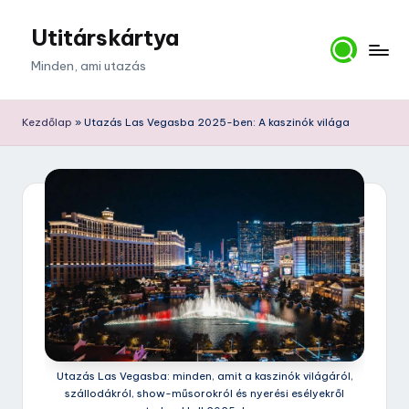
Utitárskártya
Skip
to
Minden, ami utazás
content
Kezdőlap
»
Utazás Las Vegasba 2025-ben: A kaszinók világa
Utazás Las Vegasba: minden, amit a kaszinók világáról,
szállodákról, show-műsorokról és nyerési esélyekről