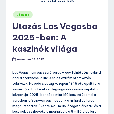
tudnod kell 2025-ben.
Posted
Utazás
in
Utazás Las Vegasba
2025-ben: A
kaszinók világa
november 28, 2025
Las Vegas nem egyszerű város – egy felnőtt Disneyland,
ahol a szerencse, a luxus és az extrém szórakozás
találkozik. Nevada sivatag közepén, 1946 óta épült fel a
semmiből a földkerekség legnagyobb szerencsejáték-
központja. 2025-ben több mint 150 kaszinó üzemel a
városban, a Strip-en egymást érik a milliárd dolláros
mega-resortok. Évente 42+ millió látogató érkezik, és a
kaszinók összbevétele meghaladja a 8 milliárd dollárt