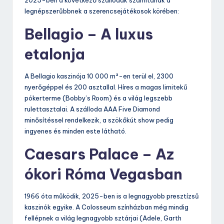
2025-ben a következő szállodák számítanak a
legnépszerűbbnek a szerencsejátékosok körében:
Bellagio – A luxus
etalonja
A Bellagio kaszinója 10 000 m²-en terül el, 2300
nyerőgéppel és 200 asztallal. Híres a magas limitekű
pókerterme (Bobby’s Room) és a világ legszebb
rulettasztalai. A szálloda AAA Five Diamond
minősítéssel rendelkezik, a szökőkút show pedig
ingyenes és minden este látható.
Caesars Palace – Az
ókori Róma Vegasban
1966 óta működik, 2025-ben is a legnagyobb presztízsű
kaszinók egyike. A Colosseum színházban még mindig
fellépnek a világ legnagyobb sztárjai (Adele, Garth