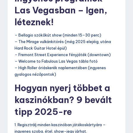
Las Vegasban – Igen,
léteznek!
– Bellagio szökőkút show (minden 15–30 perc)
– The Mirage vulkánkitörés (még 2025 elejéig, utána
Hard Rock Guitar Hotel épül)
– Fremont Street Experience fényjáték (downtown)
– Welcome to Fabulous Las Vegas tábla fotó
– High Roller óriáskerék naplementében (ingyenes
gyalogos nézőpontok)
Hogyan nyerj többet a
kaszinókban? 9 bevált
tipp 2025-re
1. Regisztrálj minden kaszinóban játékoskártyára –
ingyenes szoba, étel, show-jegy járhat.