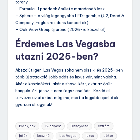
torony
– Formula–1 paddock épülete maradandó lesz
– Sphere – a világ legnagyobb LED-gömbje (U2, Dead &
Company, Eagles rezidens koncertek)
– Oak View Group új aréna (2026-ra készül el)
Érdemes Las Vegasba
utazni 2025-ben?
Abszolút igen! Las Vegas soha nem alszik, és 2025-ben
több új attrakció, jobb odds és luxus vár, mint valaha.
Akár a kaszinókért, akár a show-kért, akár az őrült
hangulatért jössz – nem fogsz csalódni. Kezdd el
tervezni az utazást még ma, mert a legjobb ajánlatok
gyorsan elfogynak!
Tags:
Blackjack
Budapest
Disneyland
extrém
játék
kaszinó
Las Vegas
luxus
póker