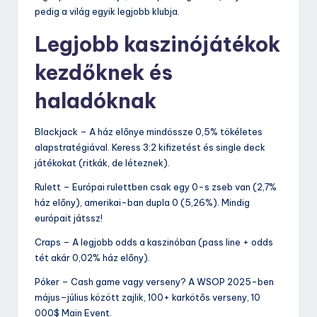
pedig a világ egyik legjobb klubja.
Legjobb kaszinójátékok
kezdőknek és
haladóknak
Blackjack – A ház előnye mindössze 0,5% tökéletes
alapstratégiával. Keress 3:2 kifizetést és single deck
játékokat (ritkák, de léteznek).
Rulett – Európai rulettben csak egy 0-s zseb van (2,7%
ház előny), amerikai-ban dupla 0 (5,26%). Mindig
európait játssz!
Craps – A legjobb odds a kaszinóban (pass line + odds
tét akár 0,02% ház előny).
Póker – Cash game vagy verseny? A WSOP 2025-ben
május–július között zajlik, 100+ karkötős verseny, 10
000$ Main Event.