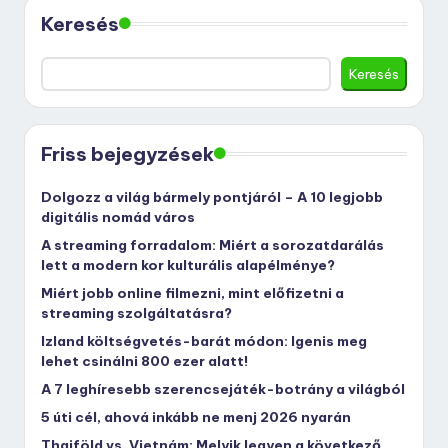
Keresés
Keresés
Friss bejegyzések
Dolgozz a világ bármely pontjáról – A 10 legjobb
digitális nomád város
A streaming forradalom: Miért a sorozatdarálás
lett a modern kor kulturális alapélménye?
Miért jobb online filmezni, mint előfizetni a
streaming szolgáltatásra?
Izland költségvetés-barát módon: Igenis meg
lehet csinálni 800 ezer alatt!
A 7 leghíresebb szerencsejáték-botrány a világból
5 úti cél, ahová inkább ne menj 2026 nyarán
Thaiföld vs. Vietnám: Melyik legyen a következő