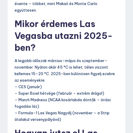
évente – többet, mint Makaó és Monte Carlo
együttesen.
Mikor érdemes Las
Vegasba utazni 2025-
ben?
A legjobb időszak március–május és szeptember–
november. Nyáron akár 45 °C is lehet, télen viszont
kellemes 15–20 °C. 2025-ben különösen figyelj ezekre
az eseményekre:
– CES (január)
– Super Bowl hétvége (február – extrém drága!)
– March Madness (NCAA kosárlabda döntők – óriási
fogadási láz)
– Formula–1 Las Vegas Nagydíj (november – a Strip
átalakul versenypályává)