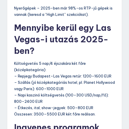
Nyerőgépek – 2025-ben már 98%-os RTP-jű gépek is
vannak (keresd a “High Limit” szekciókat).
Mennyibe kerül egy Las
Vegas-i utazás 2025-
ben?
Költségvetés 5 nap/4 éjszakára két főre
(középkategória):
– Repjegy Budapest–Las Vegas retúr: 1200–1600 EUR
– Szállás (jó középkategóriás hotel, pl. Planet Hollywood
vagy Paris): 600–1000 EUR
– Napi kaszinó költségvetés (100–300 USD/nap/fő):
800–2400 EUR
– Étkezés, ital, show-jegyek: 500–800 EUR
Összesen: 3500–5500 EUR két főre reálisan.
Ingyenes programok