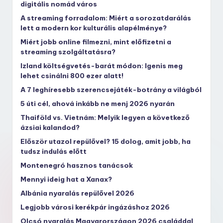
digitális nomád város
A streaming forradalom: Miért a sorozatdarálás
lett a modern kor kulturális alapélménye?
Miért jobb online filmezni, mint előfizetni a
streaming szolgáltatásra?
Izland költségvetés-barát módon: Igenis meg
lehet csinálni 800 ezer alatt!
A 7 leghíresebb szerencsejáték-botrány a világból
5 úti cél, ahová inkább ne menj 2026 nyarán
Thaiföld vs. Vietnám: Melyik legyen a következő
ázsiai kalandod?
Először utazol repülővel? 15 dolog, amit jobb, ha
tudsz indulás előtt
Montenegró hasznos tanácsok
Mennyi ideig hat a Xanax?
Albánia nyaralás repülővel 2026
Legjobb városi kerékpár ingázáshoz 2026
Olcsó nyaralás Magyarországon 2026 családdal