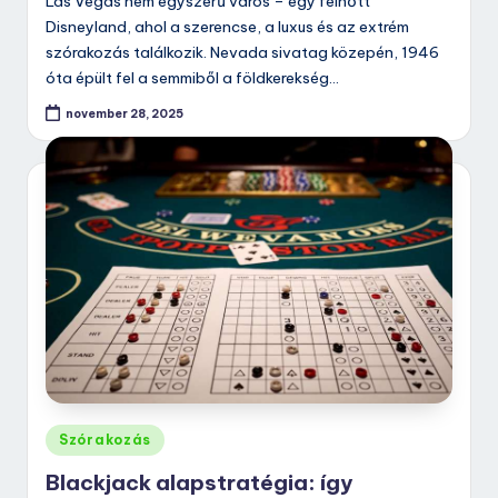
Las Vegas nem egyszerű város – egy felnőtt
Disneyland, ahol a szerencse, a luxus és az extrém
szórakozás találkozik. Nevada sivatag közepén, 1946
óta épült fel a semmiből a földkerekség…
november 28, 2025
Posted
Szórakozás
in
Blackjack alapstratégia: így