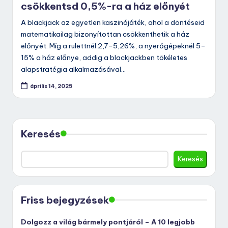
csökkentsd 0,5%-ra a ház előnyét
A blackjack az egyetlen kaszinójáték, ahol a döntéseid
matematikailag bizonyítottan csökkenthetik a ház
előnyét. Míg a rulettnél 2,7–5,26%, a nyerőgépeknél 5–
15% a ház előnye, addig a blackjackben tökéletes
alapstratégia alkalmazásával…
április 14, 2025
Keresés
Keresés
Friss bejegyzések
Dolgozz a világ bármely pontjáról – A 10 legjobb