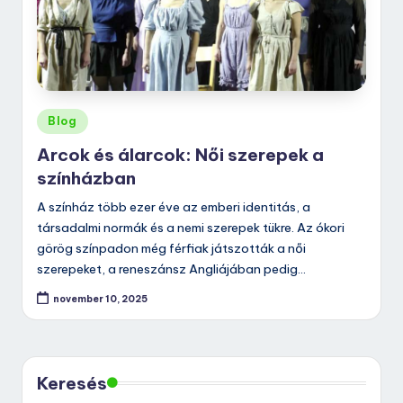
Posted
Blog
in
Arcok és álarcok: Női szerepek a
színházban
A színház több ezer éve az emberi identitás, a
társadalmi normák és a nemi szerepek tükre. Az ókori
görög színpadon még férfiak játszották a női
szerepeket, a reneszánsz Angliájában pedig…
november 10, 2025
Keresés