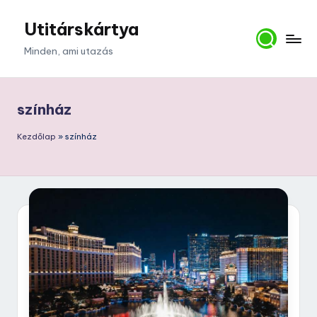
Utitárskártya
Skip
to
Minden, ami utazás
content
színház
Kezdőlap
»
színház