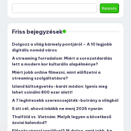
Keresés
Friss bejegyzések
Dolgozz a világ bármely pontjáról – A 10 legjobb
digitális nomád város
A streaming forradalom: Miért a sorozatdarálás
lett a modern kor kulturális alapélménye?
Miért jobb online filmezni, mint előfizetni a
streaming szolgáltatásra?
Izland költségvetés-barát módon: Igenis meg
lehet csinálni 800 ezer alatt!
A 7 leghíresebb szerencsejáték-botrány a világból
5 úti cél, ahová inkább ne menj 2026 nyarán
Thaiföld vs. Vietnám: Melyik legyen a következő
ázsiai kalandod?
Először utazol repülővel? 15 dolog, amit jobb, ha