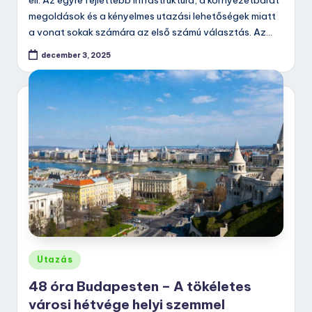
éli. Az egyre fejlettebb infrastruktúra, a környezetbarát
megoldások és a kényelmes utazási lehetőségek miatt
a vonat sokak számára az első számú választás. Az…
december 3, 2025
Posted
Utazás
in
48 óra Budapesten – A tökéletes
városi hétvége helyi szemmel