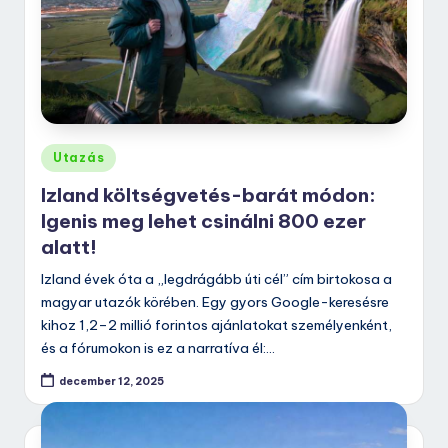
Posted
Utazás
in
Izland költségvetés-barát módon:
Igenis meg lehet csinálni 800 ezer
alatt!
Izland évek óta a „legdrágább úti cél” cím birtokosa a
magyar utazók körében. Egy gyors Google-keresésre
kihoz 1,2–2 millió forintos ajánlatokat személyenként,
és a fórumokon is ez a narratíva él:…
december 12, 2025