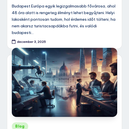
Budapest Európa egyik legizgalmasabb fővárosa, ahol
48 óra alatt is rengeteg élményt lehet begyűjteni. Helyi
lakosként pontosan tudom, hol érdemes időt tölteni, ha
nem akarsz turistacsapdákba futni, és valódi
budapesti…
december 3, 2025
Posted
Blog