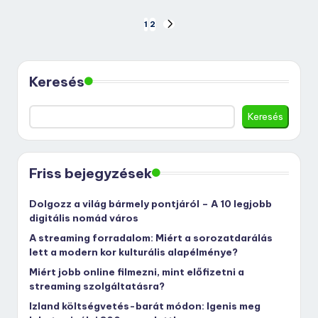
Bejegyzések
1
2
NEXT
PAGE
lapozása
Keresés
Keresés
Friss bejegyzések
Dolgozz a világ bármely pontjáról – A 10 legjobb
digitális nomád város
A streaming forradalom: Miért a sorozatdarálás
lett a modern kor kulturális alapélménye?
Miért jobb online filmezni, mint előfizetni a
streaming szolgáltatásra?
Izland költségvetés-barát módon: Igenis meg