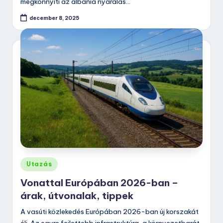
megkönnyíti az albánia nyaralás…
december 8, 2025
Posted
Utazás
in
Vonattal Európában 2026-ban –
árak, útvonalak, tippek
A vasúti közlekedés Európában 2026-ban új korszakát