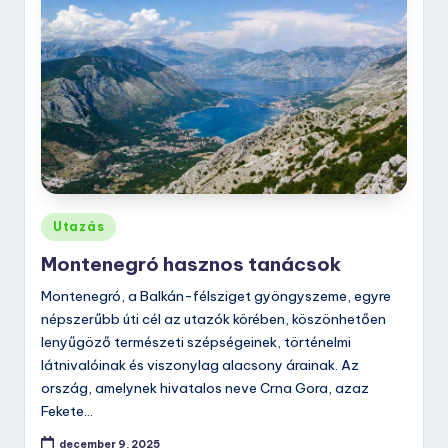
Posted
Utazás
in
Montenegró hasznos tanácsok
Montenegró, a Balkán-félsziget gyöngyszeme, egyre
népszerűbb úti cél az utazók körében, köszönhetően
lenyűgöző természeti szépségeinek, történelmi
látnivalóinak és viszonylag alacsony árainak. Az
ország, amelynek hivatalos neve Crna Gora, azaz
Fekete…
december 9, 2025