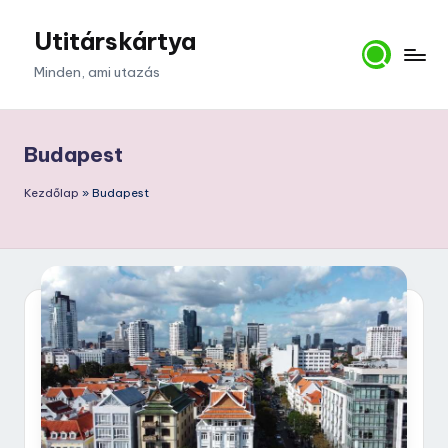
Utitárskártya
Skip
to
Minden, ami utazás
content
Budapest
Kezdőlap
»
Budapest