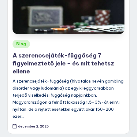
Posted
Blog
in
A szerencsejáték-függőség 7
figyelmeztető jele – és mit tehetsz
ellene
A szerencsejáték-függőség (hivatalos nevén gambling
disorder vagy ludománia) az egyik leggyorsabban
terjedő viselkedési függőség napjainkban.
Magyarországon a felnőtt lakosság 1,5–3%-át érinti
nyíltan, de a rejtett esetekkel együtt akár 150-200
ezer…
december 2, 2025