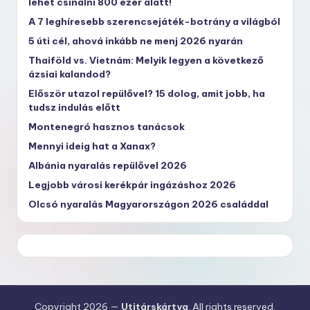
lehet csinálni 800 ezer alatt!
A 7 leghíresebb szerencsejáték-botrány a világból
5 úti cél, ahová inkább ne menj 2026 nyarán
Thaiföld vs. Vietnám: Melyik legyen a következő
ázsiai kalandod?
Először utazol repülővel? 15 dolog, amit jobb, ha
tudsz indulás előtt
Montenegró hasznos tanácsok
Mennyi ideig hat a Xanax?
Albánia nyaralás repülővel 2026
Legjobb városi kerékpár ingázáshoz 2026
Olcsó nyaralás Magyarországon 2026 családdal
Copyright 2026 —
Utitárskártya
. All rights reserved.