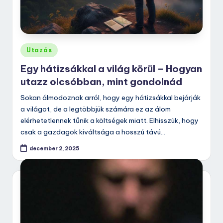
Posted
Utazás
in
Egy hátizsákkal a világ körül – Hogyan
utazz olcsóbban, mint gondolnád
Sokan álmodoznak arról, hogy egy hátizsákkal bejárják
a világot, de a legtöbbjük számára ez az álom
elérhetetlennek tűnik a költségek miatt. Elhisszük, hogy
csak a gazdagok kiváltsága a hosszú távú…
december 2, 2025