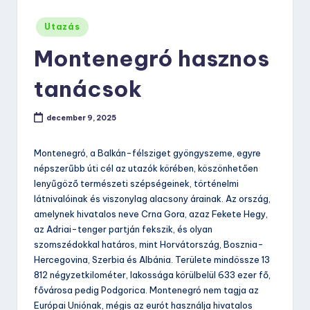
Posted
Utazás
in
Montenegró hasznos
tanácsok
december 9, 2025
Montenegró, a Balkán-félsziget gyöngyszeme, egyre
népszerűbb úti cél az utazók körében, köszönhetően
lenyűgöző természeti szépségeinek, történelmi
látnivalóinak és viszonylag alacsony árainak. Az ország,
amelynek hivatalos neve Crna Gora, azaz Fekete Hegy,
az Adriai-tenger partján fekszik, és olyan
szomszédokkal határos, mint Horvátország, Bosznia-
Hercegovina, Szerbia és Albánia. Területe mindössze 13
812 négyzetkilométer, lakossága körülbelül 633 ezer fő,
fővárosa pedig Podgorica. Montenegró nem tagja az
Európai Uniónak, mégis az eurót használja hivatalos