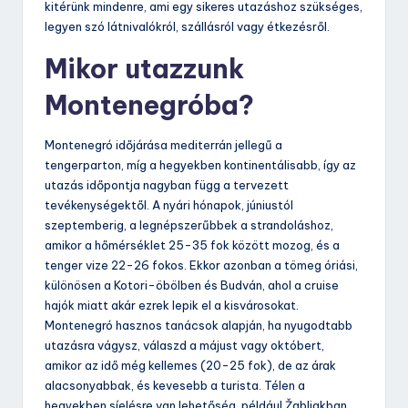
kitérünk mindenre, ami egy sikeres utazáshoz szükséges,
legyen szó látnivalókról, szállásról vagy étkezésről.
Mikor utazzunk
Montenegróba?
Montenegró időjárása mediterrán jellegű a
tengerparton, míg a hegyekben kontinentálisabb, így az
utazás időpontja nagyban függ a tervezett
tevékenységektől. A nyári hónapok, júniustól
szeptemberig, a legnépszerűbbek a strandoláshoz,
amikor a hőmérséklet 25-35 fok között mozog, és a
tenger vize 22-26 fokos. Ekkor azonban a tömeg óriási,
különösen a Kotori-öbölben és Budván, ahol a cruise
hajók miatt akár ezrek lepik el a kisvárosokat.
Montenegró hasznos tanácsok alapján, ha nyugodtabb
utazásra vágysz, válaszd a májust vagy októbert,
amikor az idő még kellemes (20-25 fok), de az árak
alacsonyabbak, és kevesebb a turista. Télen a
hegyekben síelésre van lehetőség, például Žabljakban,