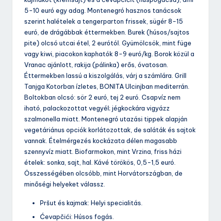
5-10 euró egy adag. Montenegró hasznos tanácsok
szerint halételek a tengerparton frissek, sügér 8-15
euró, de drágábbak éttermekben. Burek (húsos/sajtos
pite) olcsó utcai étel, 2 eurótól. Gyümölcsök, mint füge
vagy kiwi, piacokon kaphatók 8-9 euró/kg. Borok közül a
Vranac ajánlott, rakija (pálinka) erős, óvatosan.
Éttermekben lassú a kiszolgálás, várj a számlára. Grill
Tanjga Kotorban ízletes, BONITA Ulcinjban mediterrán.
Boltokban olcsó: sör 2 euró, tej 2 euró. Csapvíz nem
iható, palackozottat vegyél; jégkockára vigyázz
szalmonella miatt. Montenegró utazási tippek alapján
vegetáriánus opciók korlátozottak, de saláták és sajtok
vannak. Ételmérgezés kockázata délen magasabb
szennyvíz miatt. Biofarmokon, mint Vrzina, friss házi
ételek: sonka, sajt, hal. Kávé törökös, 0,5-1,5 euró.
Összességében olcsóbb, mint Horvátországban, de
minőségi helyeket válassz.
Pršut és kajmak: Helyi specialitás.
Ćevapčići: Húsos fogás.