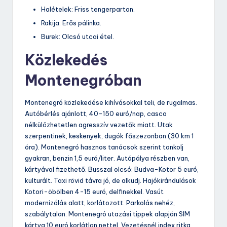
Halételek: Friss tengerparton.
Rakija: Erős pálinka.
Burek: Olcsó utcai étel.
Közlekedés
Montenegróban
Montenegró közlekedése kihívásokkal teli, de rugalmas.
Autóbérlés ajánlott, 40-150 euró/nap, casco
nélkülözhetetlen agresszív vezetők miatt. Utak
szerpentinek, keskenyek, dugók főszezonban (30 km 1
óra). Montenegró hasznos tanácsok szerint tankolj
gyakran, benzin 1,5 euró/liter. Autópálya részben van,
kártyával fizethető. Busszal olcsó: Budva-Kotor 5 euró,
kulturált. Taxi rövid távra jó, de alkudj. Hajókirándulások
Kotori-öbölben 4-15 euró, delfinekkel. Vasút
modernizálás alatt, korlátozott. Parkolás nehéz,
szabálytalan. Montenegró utazási tippek alapján SIM
kártya 10 euró korlátlan nettel. Vezetésnél index ritka,