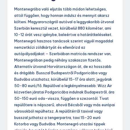
Montenegróba való eljutás több módon lehetséges,
attól függően, hogy honnan indulsz és mennyit akarsz
költeni. Magyarországról autóval a leggyakoribb útvonal
Szerbián keresztül vezet, körülbelül 880 kilométer, ami
10-12 órát vesz igénybe, beleértve a határátkeléseket.
Montenegró hasznos tanácsok szerint vigyél magaddal
nemzetközi zöldkártyát és ellenőrizd az
autópályadíjakat – Szerbiában matricás rendszer van,
Montenegróban pedig néhány szakaszon fizetős.
Alternatív útvonal Horvátországon át, de ez hosszabb
és drágább. Busszal Budapestről Podgoricába vagy
Budvába utazhatsz, körülbelül 15-17 óra alatt, jegyárak
50-80 euró/fő. Repülővel a legkényelmesebb: Wizz Air
közvetlen járatai Podgoricába indulnak Budapestről, ára
50-150 euró oda-vissza, függően a szezontól. Tivat
repülőtere is népszerű, ahová Bécsből vagy más európai
városokból repülhetsz. A repülőtérről taxival vagy
busszal juthatsz a tengerpartra, taxi 15-20 euró
Kotorba vagy Budvába. Montenegró utazási tippek