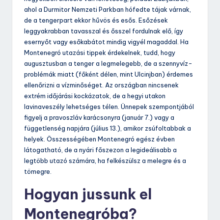
ahol a Durmitor Nemzeti Parkban hófedte tájak várnak,
de a tengerpart ekkor hűvös és esős. Esőzések
leggyakrabban tavasszal és ősszel fordulnak elő, így
esernyőt vagy esőkabátot mindig vigyél magaddal. Ha
Montenegró utazási tippek érdekelnek, tudd, hogy
augusztusban a tenger a legmelegebb, de a szennyvíz-
problémák miatt (főként délen, mint Ulcinjban) érdemes
ellenőrizni a vízminőséget. Az országban nincsenek
extrém időjárási kockázatok, de a hegyi utakon
lavinaveszély lehetséges télen. Ünnepek szempontjából
figyelj a pravoszláv karácsonyra (január 7.) vagy a
függetlenség napjára (július 13.), amikor zsúfoltabbak a
helyek. Összességében Montenegró egész évben
látogatható, de a nyári főszezon a legideálisabb a
legtöbb utazó számára, ha felkészülsz a melegre és a
tömegre.
Hogyan jussunk el
Montenegróba?