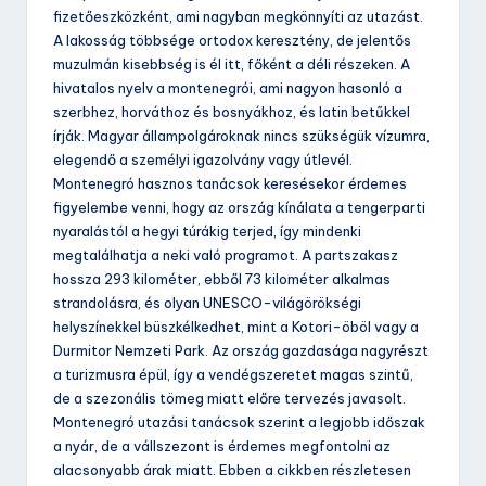
fizetőeszközként, ami nagyban megkönnyíti az utazást.
A lakosság többsége ortodox keresztény, de jelentős
muzulmán kisebbség is él itt, főként a déli részeken. A
hivatalos nyelv a montenegrói, ami nagyon hasonló a
szerbhez, horváthoz és bosnyákhoz, és latin betűkkel
írják. Magyar állampolgároknak nincs szükségük vízumra,
elegendő a személyi igazolvány vagy útlevél.
Montenegró hasznos tanácsok keresésekor érdemes
figyelembe venni, hogy az ország kínálata a tengerparti
nyaralástól a hegyi túrákig terjed, így mindenki
megtalálhatja a neki való programot. A partszakasz
hossza 293 kilométer, ebből 73 kilométer alkalmas
strandolásra, és olyan UNESCO-világörökségi
helyszínekkel büszkélkedhet, mint a Kotori-öböl vagy a
Durmitor Nemzeti Park. Az ország gazdasága nagyrészt
a turizmusra épül, így a vendégszeretet magas szintű,
de a szezonális tömeg miatt előre tervezés javasolt.
Montenegró utazási tanácsok szerint a legjobb időszak
a nyár, de a vállszezont is érdemes megfontolni az
alacsonyabb árak miatt. Ebben a cikkben részletesen