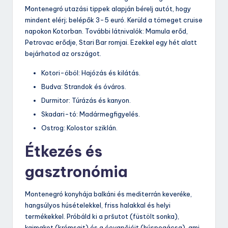
Montenegró utazási tippek alapján bérelj autót, hogy
mindent elérj; belépők 3-5 euró. Kerüld a tömeget cruise
napokon Kotorban. További látnivalók: Mamula erőd,
Petrovac erődje, Stari Bar romjai. Ezekkel egy hét alatt
bejárhatod az országot.
Kotori-öböl: Hajózás és kilátás.
Budva: Strandok és óváros.
Durmitor: Túrázás és kanyon.
Skadari-tó: Madármegfigyelés.
Ostrog: Kolostor sziklán.
Étkezés és
gasztronómia
Montenegró konyhája balkáni és mediterrán keveréke,
hangsúlyos húsételekkel, friss halakkal és helyi
termékekkel. Próbáld ki a pršutot (füstölt sonka),
kajmakot (krémsajt) és a ćevapčićit (húspogácsa), ami