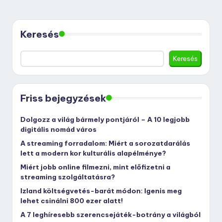
Keresés
Keresés
Friss bejegyzések
Dolgozz a világ bármely pontjáról – A 10 legjobb
digitális nomád város
A streaming forradalom: Miért a sorozatdarálás
lett a modern kor kulturális alapélménye?
Miért jobb online filmezni, mint előfizetni a
streaming szolgáltatásra?
Izland költségvetés-barát módon: Igenis meg
lehet csinálni 800 ezer alatt!
A 7 leghíresebb szerencsejáték-botrány a világból