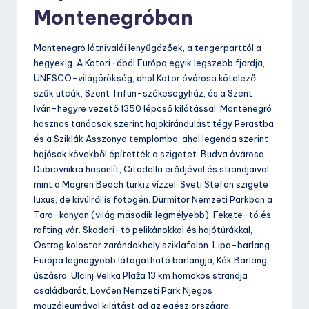
Montenegróban
Montenegró látnivalói lenyűgözőek, a tengerparttól a
hegyekig. A Kotori-öböl Európa egyik legszebb fjordja,
UNESCO-világörökség, ahol Kotor óvárosa kötelező:
szűk utcák, Szent Trifun-székesegyház, és a Szent
Iván-hegyre vezető 1350 lépcső kilátással. Montenegró
hasznos tanácsok szerint hajókirándulást tégy Perastba
és a Sziklák Asszonya templomba, ahol legenda szerint
hajósok kövekből építették a szigetet. Budva óvárosa
Dubrovnikra hasonlít, Citadella erődjével és strandjaival,
mint a Mogren Beach türkiz vízzel. Sveti Stefan szigete
luxus, de kívülről is fotogén. Durmitor Nemzeti Parkban a
Tara-kanyon (világ második legmélyebb), Fekete-tó és
rafting vár. Skadari-tó pelikánokkal és hajótúrákkal,
Ostrog kolostor zarándokhely sziklafalon. Lipa-barlang
Európa legnagyobb látogatható barlangja, Kék Barlang
úszásra. Ulcinj Velika Plaža 13 km homokos strandja
családbarát. Lovćen Nemzeti Park Njegos
mauzóleumával kilátást ad az egész országra.