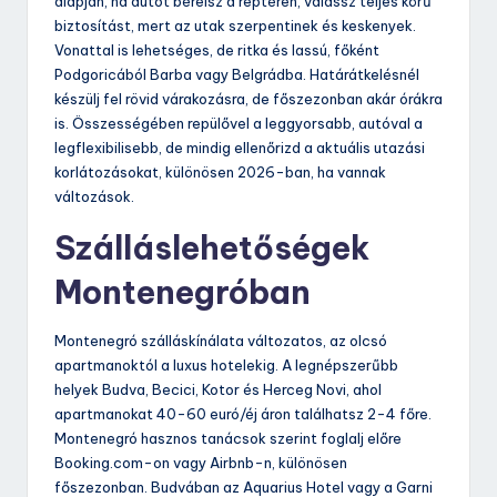
alapján, ha autót bérelsz a reptéren, válassz teljes körű
biztosítást, mert az utak szerpentinek és keskenyek.
Vonattal is lehetséges, de ritka és lassú, főként
Podgoricából Barba vagy Belgrádba. Határátkelésnél
készülj fel rövid várakozásra, de főszezonban akár órákra
is. Összességében repülővel a leggyorsabb, autóval a
legflexibilisebb, de mindig ellenőrizd a aktuális utazási
korlátozásokat, különösen 2026-ban, ha vannak
változások.
Szálláslehetőségek
Montenegróban
Montenegró szálláskínálata változatos, az olcsó
apartmanoktól a luxus hotelekig. A legnépszerűbb
helyek Budva, Becici, Kotor és Herceg Novi, ahol
apartmanokat 40-60 euró/éj áron találhatsz 2-4 főre.
Montenegró hasznos tanácsok szerint foglalj előre
Booking.com-on vagy Airbnb-n, különösen
főszezonban. Budvában az Aquarius Hotel vagy a Garni