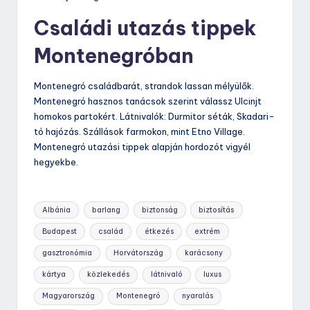
Családi utazás tippek
Montenegróban
Montenegró családbarát, strandok lassan mélyülők.
Montenegró hasznos tanácsok szerint válassz Ulcinjt
homokos partokért. Látnivalók: Durmitor séták, Skadari-
tó hajózás. Szállások farmokon, mint Etno Village.
Montenegró utazási tippek alapján hordozót vigyél
hegyekbe.
Tags:
Albánia
barlang
biztonság
biztosítás
Budapest
család
étkezés
extrém
gasztronómia
Horvátország
karácsony
kártya
közlekedés
látnivaló
luxus
Magyarország
Montenegró
nyaralás