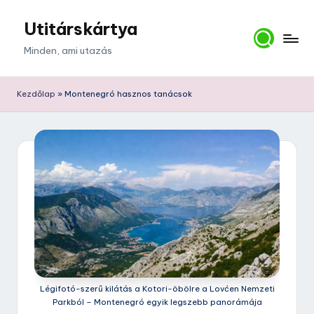
Utitárskártya
Skip
to
Minden, ami utazás
content
Kezdőlap
»
Montenegró hasznos tanácsok
Légifotó-szerű kilátás a Kotori-öbölre a Lovćen Nemzeti
Parkból – Montenegró egyik legszebb panorámája