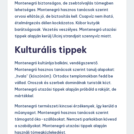
Montenegró biztonságos, de zsebtolvajlás tömegben
lehetséges. Montenegró hasznos tanácsok szerint
orvosi ellátás jó, de biztosítás kell. Csapvíz nem iható,
ételmérgezés délen kockázatos. Kóbor kutyák
barátságosak. Vezetés veszélyes. Montenegró utazási
tippek alapján kerülj Ulcinj strandjait szennyvíz miatt.
Kulturális tippek
Montenegró kultúrája balkáni, vendégszerető.
Montenegró hasznos tanácsok szerint tanulj alapokat:
„hvala” (köszönöm). Ortodox templomokban fedd be
vállad. Oroszok és szerbek dominálnak turisták közt.
Montenegró utazási tippek alapján próbáld a rakiját, de
mértékkel.
Montenegró természeti kincsei érzékenyek, így kerüld a
műanyagot. Montenegró hasznos tanácsok szerint
támogatd öko-szállásokat. Nemzeti parkokban kövesd
a szabályokat. Montenegró utazási tippek alapján
használj tömegközlekedést.