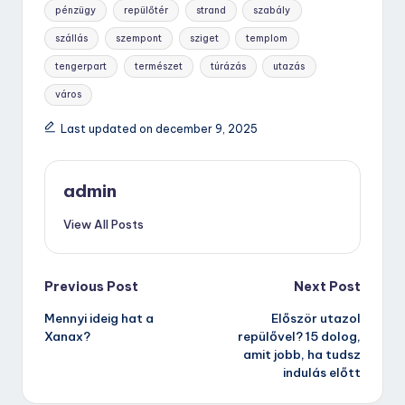
pénzügy
repülőtér
strand
szabály
szállás
szempont
sziget
templom
tengerpart
természet
túrázás
utazás
város
Last updated on december 9, 2025
admin
View All Posts
Post
Previous Post
Next Post
Mennyi ideig hat a
Először utazol
navigation
Xanax?
repülővel? 15 dolog,
amit jobb, ha tudsz
indulás előtt