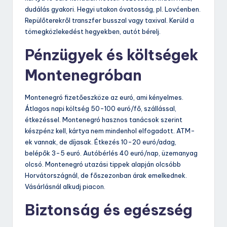
dudálás gyakori. Hegyi utakon óvatosság, pl. Lovćenben.
Repülőterekről transzfer busszal vagy taxival. Kerüld a
tömegközlekedést hegyekben, autót bérelj.
Pénzügyek és költségek
Montenegróban
Montenegró fizetőeszköze az euró, ami kényelmes.
Átlagos napi költség 50-100 euró/fő, szállással,
étkezéssel. Montenegró hasznos tanácsok szerint
készpénz kell, kártya nem mindenhol elfogadott. ATM-
ek vannak, de díjasak. Étkezés 10-20 euró/adag,
belépők 3-5 euró. Autóbérlés 40 euró/nap, üzemanyag
olcsó. Montenegró utazási tippek alapján olcsóbb
Horvátországnál, de főszezonban árak emelkednek.
Vásárlásnál alkudj piacon.
Biztonság és egészség