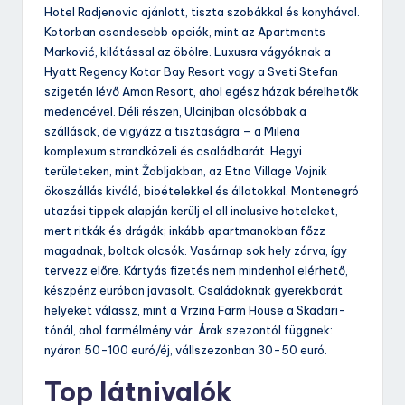
Hotel Radjenovic ajánlott, tiszta szobákkal és konyhával.
Kotorban csendesebb opciók, mint az Apartments
Marković, kilátással az öbölre. Luxusra vágyóknak a
Hyatt Regency Kotor Bay Resort vagy a Sveti Stefan
szigetén lévő Aman Resort, ahol egész házak bérelhetők
medencével. Déli részen, Ulcinjban olcsóbbak a
szállások, de vigyázz a tisztaságra – a Milena
komplexum strandközeli és családbarát. Hegyi
területeken, mint Žabljakban, az Etno Village Vojnik
ökoszállás kiváló, bioételekkel és állatokkal. Montenegró
utazási tippek alapján kerülj el all inclusive hoteleket,
mert ritkák és drágák; inkább apartmanokban főzz
magadnak, boltok olcsók. Vasárnap sok hely zárva, így
tervezz előre. Kártyás fizetés nem mindenhol elérhető,
készpénz euróban javasolt. Családoknak gyerekbarát
helyeket válassz, mint a Vrzina Farm House a Skadari-
tónál, ahol farmélmény vár. Árak szezontól függnek:
nyáron 50-100 euró/éj, vállszezonban 30-50 euró.
Top látnivalók