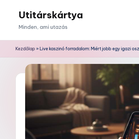
Utitárskártya
Skip
to
Minden, ami utazás
content
Kezdőlap
»
Live kaszinó forradalom: Miért jobb egy igazi os