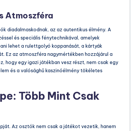
s Atmoszféra
inók diadalmaskodnak, az az autentikus élmény. A
zéssel és speciális fénytechnikával, amelyek
ani lehet a rulettgolyó koppanását, a kártyák
óját. Ez az atmoszféra nagymértékben hozzájárul a
, hogy egy igazi játékban vesz részt, nem csak egy
lem és a valósághű kaszinóélmény tökéletes
epe: Több Mint Csak
alapját. Az osztók nem csak a játékot vezetik, hanem