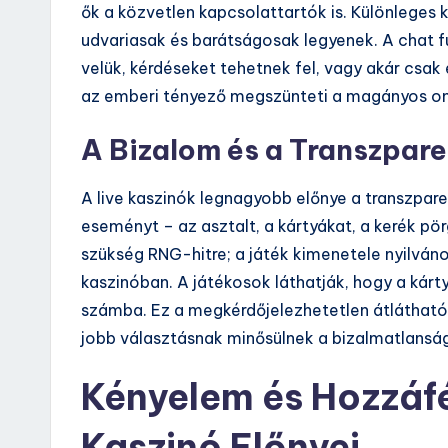
ők a közvetlen kapcsolattartók is. Különleges 
udvariasak és barátságosak legyenek. A chat f
velük, kérdéseket tehetnek fel, vagy akár csak 
az emberi tényező megszünteti a magányos onl
A Bizalom és a Transzpar
A live kaszinók legnagyobb előnye a transzparen
eseményt – az asztalt, a kártyákat, a kerék p
szükség RNG-hitre; a játék kimenetele nyilvánosa
kaszinóban. A játékosok láthatják, hogy a kárt
számba. Ez a megkérdőjelezhetetlen átláthatósá
jobb választásnak minősülnek a bizalmatlansá
Kényelem és Hozzáfé
Kaszinó Előnyei