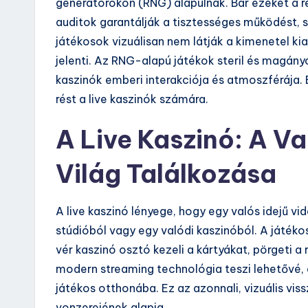
generátorokon (RNG) alapulnak. Bár ezeket a re
auditok garantálják a tisztességes működést, 
játékosok vizuálisan nem látják a kimenetel ki
jelenti. Az RNG-alapú játékok steril és magányo
kaszinók emberi interakciója és atmoszférája.
rést a live kaszinók számára.
A Live Kaszinó: A Va
Világ Találkozása
A live kaszinó lényege, hogy egy valós idejű vi
stúdióból vagy egy valódi kaszinóból. A játékos
vér kaszinó osztó kezeli a kártyákat, pörgeti a
modern streaming technológia teszi lehetővé, a
játékos otthonába. Ez az azonnali, vizuális vis
vonzerejének alapja.