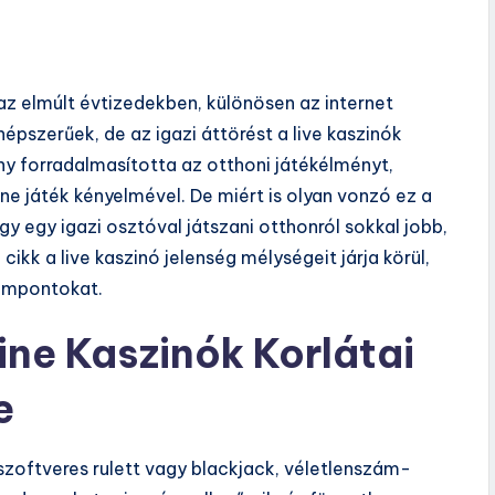
az elmúlt évtizedekben, különösen az internet
épszerűek, de az igazi áttörést a live kaszinók
ny forradalmasította az otthoni játékélményt,
line játék kényelmével. De miért is olyan vonzó ez a
gy egy igazi osztóval játszani otthonról sokkal jobb,
ikk a live kaszinó jelenség mélységeit járja körül,
zempontokat.
ne Kaszinók Korlátai
e
szoftveres rulett vagy blackjack, véletlenszám-