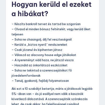
Hogyan kerüld el ezeket
a hibákat?
– Készíts bankroll tervet és tartsd be szigorúan
– Olvasd el minden bónusz feltételét, vagy kerüld őket
teljesen
– Soha ne chasingolj, állj fel veszteségnél
– Kerüld a „biztos nyerő” rendszereket
– Csak józanul és kipihenten játssz
– Válaszd az alacsony house edge játékokat
– A nyereményt vidd haza, ne játszd vissza
– Használd az önkorlátozó eszközöket
– Soha ne tekintsd a szerencsejátékot fő
jövedelemforrásnak
– Tanulj, gyakorolj, fejlődj folyamatosan
Aki ezt a 10 szabályt betartja, máris a játékosok legjobb
5%-ában van – és jó eséllyel nem válik a kaszinók
következő áldozatává. A szerencsejáték szórakozás
lehet, de csak akkor, ha felelősséggel csinálod.