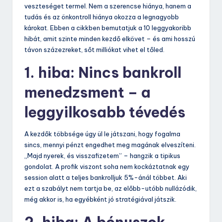
veszteséget termel. Nem a szerencse hiánya, hanem a
tudás és az önkontroll hiánya okozza a legnagyobb
károkat. Ebben a cikkben bemutatjuk a 10 leggyakoribb
hibát, amit szinte minden kezdő elkövet – és ami hosszú
távon százezreket, sőt milliókat vihet el tőled.
1. hiba: Nincs bankroll
menedzsment – a
leggyilkosabb tévedés
A kezdők többsége úgy ül le játszani, hogy fogalma
sincs, mennyi pénzt engedhet meg magának elveszíteni.
„Majd nyerek, és visszafizetem” – hangzik a tipikus
gondolat. A profik viszont soha nem kockáztatnak egy
session alatt a teljes bankrolljuk 5%-ánál többet. Aki
ezt a szabályt nem tartja be, az előbb-utóbb nullázódik,
még akkor is, ha egyébként jó stratégiával játszik.