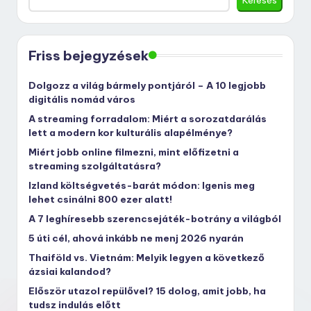
Friss bejegyzések
Dolgozz a világ bármely pontjáról – A 10 legjobb
digitális nomád város
A streaming forradalom: Miért a sorozatdarálás
lett a modern kor kulturális alapélménye?
Miért jobb online filmezni, mint előfizetni a
streaming szolgáltatásra?
Izland költségvetés-barát módon: Igenis meg
lehet csinálni 800 ezer alatt!
A 7 leghíresebb szerencsejáték-botrány a világból
5 úti cél, ahová inkább ne menj 2026 nyarán
Thaiföld vs. Vietnám: Melyik legyen a következő
ázsiai kalandod?
Először utazol repülővel? 15 dolog, amit jobb, ha
tudsz indulás előtt