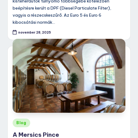
kisteherautók túlnyomó többségébe kötelezően
beépítésre került a DPF (Diesel Particulate Filter),
vagyis a részecskeszűrő. Az Euro 5 és Euro 6
kibocsátási normák…
november 28, 2025
Posted
Blog
in
A Mersics Pince