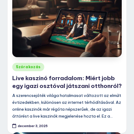
Posted
Szórakozás
in
Live kaszinó forradalom: Miért jobb
egy igazi osztóval játszani otthonról?
A szerencsejáték világa hatalmasat változott az elmúlt
évtizedekben, különösen az internet térhódításával. Az
online kaszinók már régóta népszerűek, de az igazi
áttörést a live kaszinók megjelenése hozta el. Ez a…
december 3, 2025