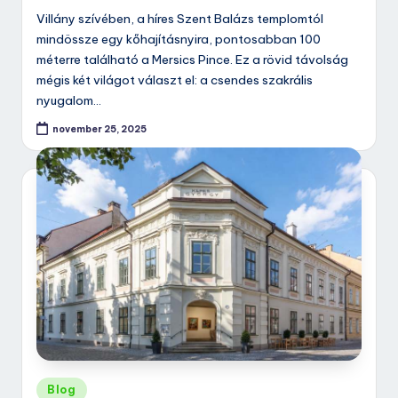
Villány szívében, a híres Szent Balázs templomtól
mindössze egy kőhajításnyira, pontosabban 100
méterre található a Mersics Pince. Ez a rövid távolság
mégis két világot választ el: a csendes szakrális
nyugalom…
november 25, 2025
Posted
Blog