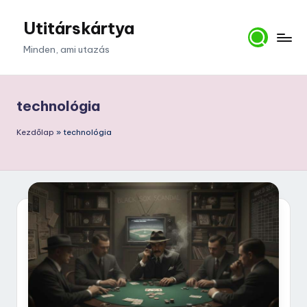
Utitárskártya
Skip
to
Minden, ami utazás
content
technológia
Kezdőlap
»
technológia