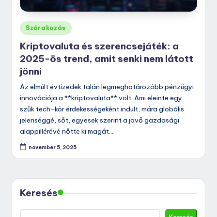
Posted
Szórakozás
in
Kriptovaluta és szerencsejáték: a
2025-ös trend, amit senki nem látott
jönni
Az elmúlt évtizedek talán legmeghatározóbb pénzügyi
innovációja a **kriptovaluta** volt. Ami eleinte egy
szűk tech-kör érdekességeként indult, mára globális
jelenséggé, sőt, egyesek szerint a jövő gazdasági
alappillérévé nőtte ki magát.…
november 5, 2025
Keresés
Keresés