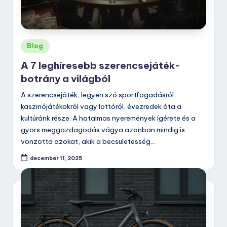
Posted
Blog
in
A 7 leghíresebb szerencsejáték-
botrány a világból
A szerencsejáték, legyen szó sportfogadásról,
kaszinójátékokról vagy lottóról, évezredek óta a
kultúránk része. A hatalmas nyeremények ígérete és a
gyors meggazdagodás vágya azonban mindig is
vonzotta azokat, akik a becsületesség…
december 11, 2025