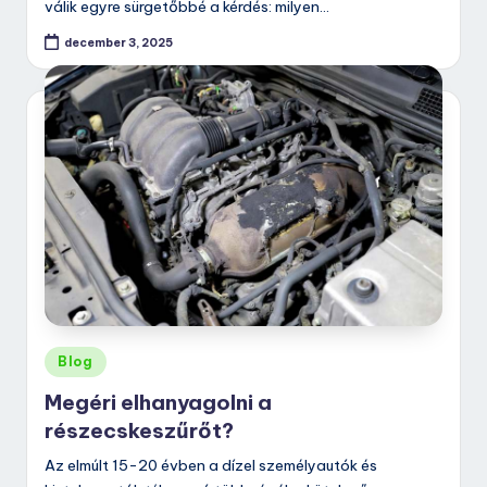
válik egyre sürgetőbbé a kérdés: milyen…
december 3, 2025
Posted
Blog
in
Megéri elhanyagolni a
részecskeszűrőt?
Az elmúlt 15-20 évben a dízel személyautók és