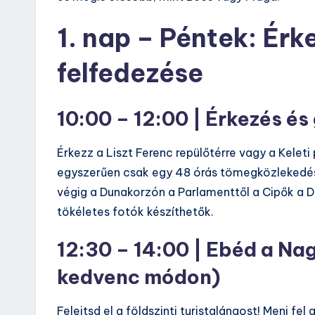
1. nap – Péntek: Érk
felfedezése
10:00 – 12:00 | Érkezés és
Érkezz a Liszt Ferenc repülőtérre vagy a Kelet
egyszerűen csak egy 48 órás tömegközlekedési
végig a Dunakorzón a Parlamenttől a Cipők a
tökéletes fotók készíthetők.
12:30 – 14:00 | Ebéd a N
kedvenc módon)
Felejtsd el a földszinti turistalángost! Menj f