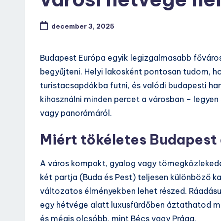
december 3, 2025
Budapest Európa egyik legizgalmasabb fővárosa
begyűjteni. Helyi lakosként pontosan tudom, ho
turistacsapdákba futni, és valódi budapesti hang
kihasználni minden percet a városban – legyen
vagy panorámáról.
Miért tökéletes Budapest
A város kompakt, gyalog vagy tömegközlekedés
két partja (Buda és Pest) teljesen különböző kar
változatos élményekben lehet részed. Ráadásu
egy hétvége alatt luxusfürdőben áztathatod m
és mégis olcsóbb, mint Bécs vagy Prága.