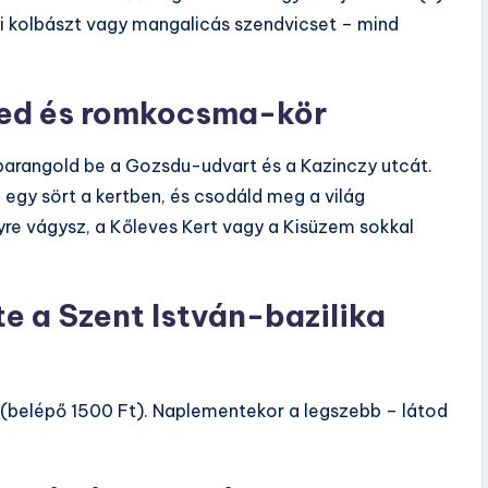
zi kolbászt vagy mangalicás szendvicset – mind
gyed és romkocsma-kör
arangold be a Gozsdu-udvart és a Kazinczy utcát.
l egy sört a kertben, és csodáld meg a világ
re vágysz, a Kőleves Kert vagy a Kisüzem sokkal
e a Szent István-bazilika
 (belépő 1500 Ft). Naplementekor a legszebb – látod