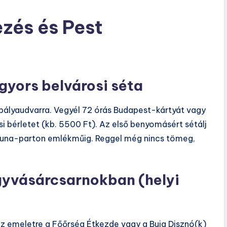
ezés és Pest
 gyors belvárosi séta
i pályaudvarra. Vegyél 72 órás Budapest-kártyát vagy
 bérletet (kb. 5500 Ft). Az első benyomásért sétálj
 Duna-parton emlékműig. Reggel még nincs tömeg,
agyvásárcsarnokban (helyi
el az emeletre a Főőrség Étkezde vagy a Buja Disznó(k)