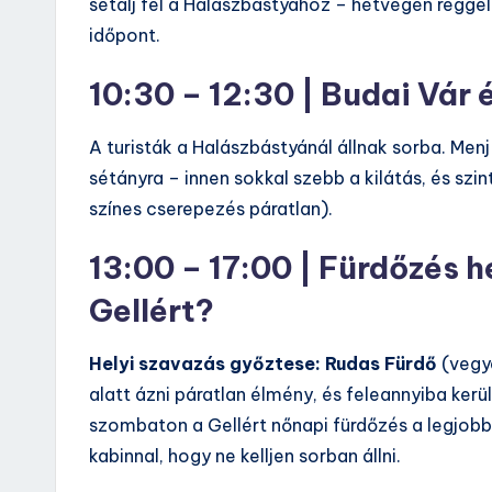
sétálj fel a Halászbástyához – hétvégén regge
időpont.
10:30 – 12:30 | Budai Vár é
A turisták a Halászbástyánál állnak sorba. Men
sétányra – innen sokkal szebb a kilátás, és sz
színes cserepezés páratlan).
13:00 – 17:00 | Fürdőzés 
Gellért?
Helyi szavazás győztese: Rudas Fürdő
(vegye
alatt ázni páratlan élmény, és feleannyiba kerü
szombaton a Gellért nőnapi fürdőzés a legjobb 
kabinnal, hogy ne kelljen sorban állni.