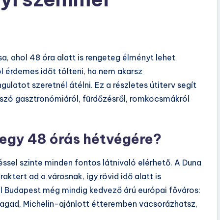
, ahol 48 óra alatt is rengeteg élményt lehet
l érdemes időt tölteni, ha nem akarsz
ulatot szeretnél átélni. Ez a részletes útiterv segít
 szó gasztronómiáról, fürdőzésről, romkocsmákról
 egy 48 órás hétvégére?
sel szinte minden fontos látnivaló elérhető. A Duna
aktert ad a városnak, így rövid idő alatt is
l Budapest még mindig kedvező árú európai főváros:
agad, Michelin-ajánlott étteremben vacsorázhatsz,