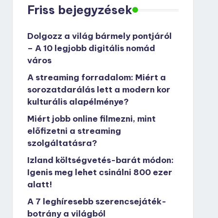
Friss bejegyzések
Dolgozz a világ bármely pontjáról
– A 10 legjobb digitális nomád
város
A streaming forradalom: Miért a
sorozatdarálás lett a modern kor
kulturális alapélménye?
Miért jobb online filmezni, mint
előfizetni a streaming
szolgáltatásra?
Izland költségvetés-barát módon:
Igenis meg lehet csinálni 800 ezer
alatt!
A 7 leghíresebb szerencsejáték-
botrány a világból