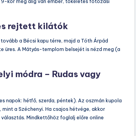
l 9-kor még alig van ember, tökéletes fotózási
s rejtett kilátók
j tovább a Bécsi kapu térre, majd a Tóth Árpád
inte üres. A Mátyás-templom belsejét is nézd meg (a
helyi módra – Rudas vagy
s napok: hétfő, szerda, péntek). Az oszmán kupola
l, mint a Széchenyi. Ha csajos hétvége, akkor
választás. Mindkettőhöz foglalj előre online