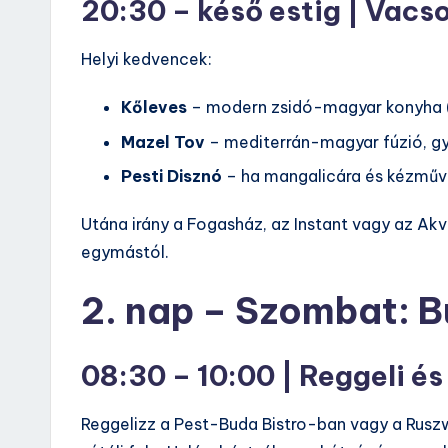
20:30 – késő estig | Vacso
Helyi kedvencek:
Kőleves
– modern zsidó-magyar konyha (k
Mazel Tov
– mediterrán-magyar fúzió, gy
Pesti Disznó
– ha mangalicára és kézműv
Utána irány a Fogasház, az Instant vagy az Ak
egymástól.
2. nap – Szombat: B
08:30 – 10:00 | Reggeli é
Reggelizz a Pest-Buda Bistro-ban vagy a Rus