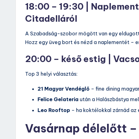
18:00 – 19:30 | Naplement
Citadelláról
A Szabadság-szobor mögött van egy eldugott p
Hozz egy üveg bort és nézd a naplementét – e
20:00 – késő estig | Vac
Top 3 helyi választás:
21 Magyar Vendéglő
– fine dining magyar
Felice Gelateria
után a Halászbástya mel
Leo Rooftop
– ha koktélokkal zárnád az 
Vasárnap délelőtt –