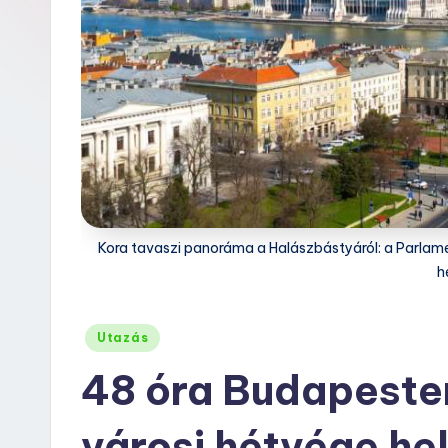
Kora tavaszi panoráma a Halászbástyáról: a Parlame
h
Posted
Utazás
in
48 óra Budapesten
városi hétvége he