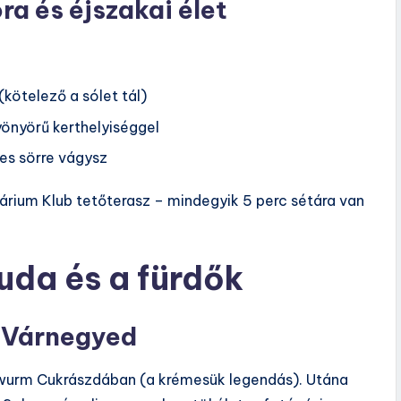
ra és éjszakai élet
ötelező a sólet tál)
önyörű kerthelyiséggel
es sörre vágysz
várium Klub tetőterasz – mindegyik 5 perc sétára van
uda és a fürdők
s Várnegyed
zwurm Cukrászdában (a krémesük legendás). Utána