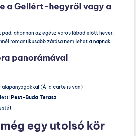
e a Gellért-hegyről vagy a
ad, ahonnan az egész város lábad előtt hever.
nnél romantikusabb zárása nem lehet a napnak.
sora panorámával
 alapanyagokkal (Á la carte is van)
letti
Pest-Buda Terasz
estét
 még egy utolsó kör