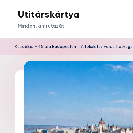
Utitárskártya
Skip
to
Minden, ami utazás
content
Kezdőlap
»
48 óra Budapesten – A tökéletes városi hétvége