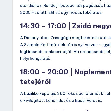
standjához. Rendelj libatepertős pogácsát, há
2000 Ft alatt. Ehhez egy fröccs tökéletes.
14:30 – 17:00 | Zsidó ne
A Dohány utcai Zsinagóga megtekintése után b
A Szimpla Kert már délután is nyitva van – igyá
leghíresebb romkocsmáját. Ha csendesebb hely
helyi hangulatú.
18:00 – 20:00 | Naplement
tetejéről
A bazilika kupolája 360 fokos panorámát kínál
a kivilágított Lánchidat és a Budai Várat is.