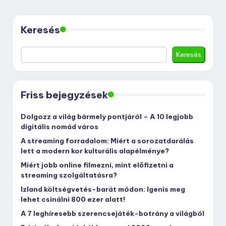
Keresés
Keresés
Friss bejegyzések
Dolgozz a világ bármely pontjáról – A 10 legjobb
digitális nomád város
A streaming forradalom: Miért a sorozatdarálás
lett a modern kor kulturális alapélménye?
Miért jobb online filmezni, mint előfizetni a
streaming szolgáltatásra?
Izland költségvetés-barát módon: Igenis meg
lehet csinálni 800 ezer alatt!
A 7 leghíresebb szerencsejáték-botrány a világból