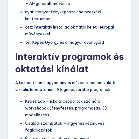
– AI-generált művészet
nyár: magyar fényképészek nemzetközi
kontextusban
ősz: interaktív installációk fiatal kelet-európai
művészekkel
tél: Kepes György és a magyar avantgárd
Interaktív programok és
oktatási kínálat
A központ nem hagyományos múzeum, hanem valódi
vizuális laboratórium. A legnépszerűbb programok:
Kepes Lab – iskolai csoportok számára
workshopok (fényfestés, programozás, 3D
modellezés)
Családi szombatok – ingyenes kézműves
foglalkozások
Éjszaka a múzeumban események