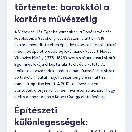
története: barokktól a
kortárs művészetig
A Vitkovics Ház Eger belvárosában, a Dobó István tér
közelében, a Széchenyi utca 7. szám alatt áll. A 18.
század második felében épült késő barokk–copf stílusú
műemlék épület eredetileg lakóháznak készült. Nevét
Vitkovics Mihály (1778–1829) szerb származású költőről,
Eger híres lakójáról kapta, aki itt élt és alkotott. Az
épület az évszázadok során számos funkciót betöltött,
volt iskola, hivatal, majd hosszú ideig üresen állt és
romos állapotba került. A 2010-es évek elején
döntöttek a teljes körű műemléki rekonstrukcióról, hogy
méltó otthont adjon a Kepes György életművének.
Építészeti
különlegességek: