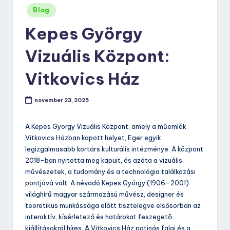
Posted
Blog
in
Kepes György
Vizuális Központ:
Vitkovics Ház
november 23, 2025
A Kepes György Vizuális Központ, amely a műemlék
Vitkovics Házban kapott helyet, Eger egyik
legizgalmasabb kortárs kulturális intézménye. A központ
2018-ban nyitotta meg kapuit, és azóta a vizuális
művészetek, a tudomány és a technológia találkozási
pontjává vált. A névadó Kepes György (1906–2001)
világhírű magyar származású művész, designer és
teoretikus munkássága előtt tisztelegve elsősorban az
interaktív, kísérletező és határokat feszegető
kiállításokról híres. A Vitkovics Ház patinás falai és a