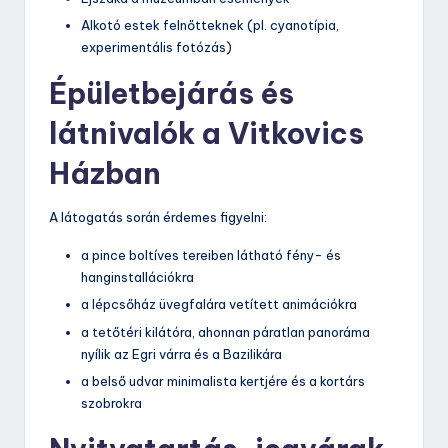
Alkotó estek felnőtteknek (pl. cyanotípia,
experimentális fotózás)
Épületbejárás és
látnivalók a Vitkovics
Házban
A látogatás során érdemes figyelni:
a pince boltíves tereiben látható fény- és
hanginstallációkra
a lépcsőház üvegfalára vetített animációkra
a tetőtéri kilátóra, ahonnan páratlan panoráma
nyílik az Egri várra és a Bazilikára
a belső udvar minimalista kertjére és a kortárs
szobrokra