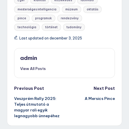
Eger
kiállítás
közlekedés
látnivaló
mesterséges intelligencia
múzeum
oktatás
pince
programok
rendezvény
technológia
történet
tudomány
Last updated on december 3, 2025
admin
View All Posts
Post
Previous Post
Next Post
Veszprém Rally 2025:
A Mersics Pince
navigation
Teljes útmutató a
magyar rali egyik
legnagyobb ünnepéhez