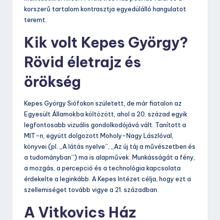
korszerű tartalom kontrasztja egyedülálló hangulatot
teremt.
Kik volt Kepes György?
Rövid életrajz és
örökség
Kepes György Siófokon született, de már fiatalon az
Egyesült Államokba költözött, ahol a 20. század egyik
legfontosabb vizuális gondolkodójává vált. Tanított a
MIT-n, együtt dolgozott Moholy-Nagy Lászlóval,
könyvei (pl. „A látás nyelve”, „Az új táj a művészetben és
a tudományban”) ma is alapművek. Munkásságát a fény,
a mozgás, a percepció és a technológia kapcsolata
érdekelte a leginkább. A Kepes Intézet célja, hogy ezt a
szellemiséget tovább vigye a 21. században.
A Vitkovics Ház