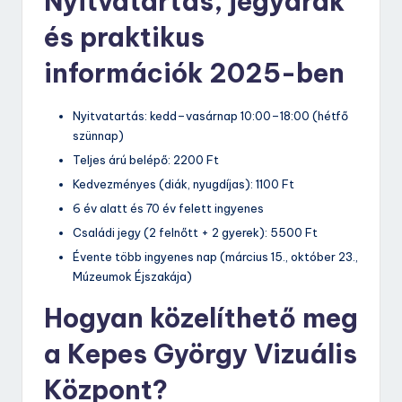
Nyitvatartás, jegyárak
és praktikus
információk 2025-ben
Nyitvatartás: kedd–vasárnap 10:00–18:00 (hétfő
szünnap)
Teljes árú belépő: 2200 Ft
Kedvezményes (diák, nyugdíjas): 1100 Ft
6 év alatt és 70 év felett ingyenes
Családi jegy (2 felnőtt + 2 gyerek): 5500 Ft
Évente több ingyenes nap (március 15., október 23.,
Múzeumok Éjszakája)
Hogyan közelíthető meg
a Kepes György Vizuális
Központ?