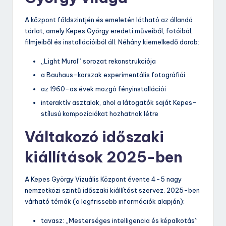
A központ földszintjén és emeletén látható az állandó
tárlat, amely Kepes György eredeti műveiből, fotóiból,
filmjeiből és installációiból áll. Néhány kiemelkedő darab:
„Light Mural” sorozat rekonstrukciója
a Bauhaus-korszak experimentális fotográfiái
az 1960-as évek mozgó fényinstallációi
interaktív asztalok, ahol a látogatók saját Kepes-
stílusú kompozíciókat hozhatnak létre
Váltakozó időszaki
kiállítások 2025-ben
A Kepes György Vizuális Központ évente 4-5 nagy
nemzetközi szintű időszaki kiállítást szervez. 2025-ben
várható témák (a legfrissebb információk alapján):
tavasz: „Mesterséges intelligencia és képalkotás”