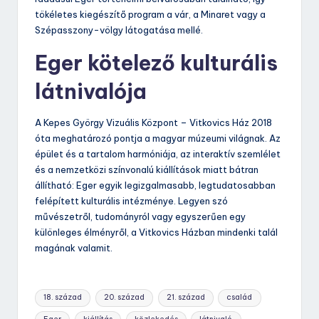
tökéletes kiegészítő program a vár, a Minaret vagy a
Szépasszony-völgy látogatása mellé.
Eger kötelező kulturális
látnivalója
A Kepes György Vizuális Központ – Vitkovics Ház 2018
óta meghatározó pontja a magyar múzeumi világnak. Az
épület és a tartalom harmóniája, az interaktív szemlélet
és a nemzetközi színvonalú kiállítások miatt bátran
állítható: Eger egyik legizgalmasabb, legtudatosabban
felépített kulturális intézménye. Legyen szó
művészetről, tudományról vagy egyszerűen egy
különleges élményről, a Vitkovics Házban mindenki talál
magának valamit.
Tags:
18. század
20. század
21. század
család