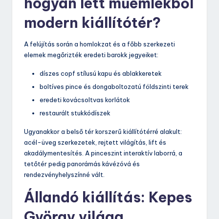
hogyan lett műemlékből
modern kiállítótér?
A felújítás során a homlokzat és a főbb szerkezeti
elemek megőrizték eredeti barokk jegyeiket:
díszes copf stílusú kapu és ablakkeretek
boltíves pince és dongaboltozatú földszinti terek
eredeti kovácsoltvas korlátok
restaurált stukkódíszek
Ugyanakkor a belső tér korszerű kiállítótérré alakult:
acél-üveg szerkezetek, rejtett világítás, lift és
akadálymentesítés. A pinceszint interaktív laborrá, a
tetőtér pedig panorámás kávézóvá és
rendezvényhelyszínné vált.
Állandó kiállítás: Kepes
György világa