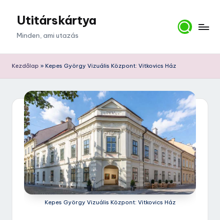
Utitárskártya
Skip
to
Minden, ami utazás
content
Kezdőlap
»
Kepes György Vizuális Központ: Vitkovics Ház
Kepes György Vizuális Központ: Vitkovics Ház