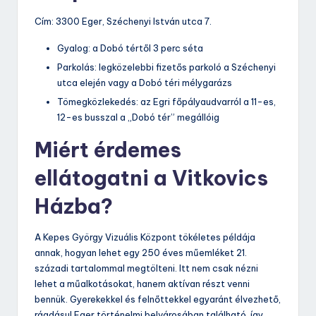
Cím: 3300 Eger, Széchenyi István utca 7.
Gyalog: a Dobó tértől 3 perc séta
Parkolás: legközelebbi fizetős parkoló a Széchenyi
utca elején vagy a Dobó téri mélygarázs
Tömegközlekedés: az Egri főpályaudvarról a 11-es,
12-es busszal a „Dobó tér” megállóig
Miért érdemes
ellátogatni a Vitkovics
Házba?
A Kepes György Vizuális Központ tökéletes példája
annak, hogyan lehet egy 250 éves műemléket 21.
századi tartalommal megtölteni. Itt nem csak nézni
lehet a műalkotásokat, hanem aktívan részt venni
bennük. Gyerekekkel és felnőttekkel egyaránt élvezhető,
ráadásul Eger történelmi belvárosában található, így