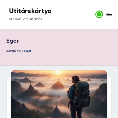
Utitárskártya
Skip
to
Minden, ami utazás
content
Eger
Kezdőlap
»
Eger