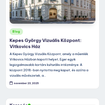
Posted
Blog
in
Kepes György Vizuális Központ:
Vitkovics Ház
A Kepes György Vizuális Központ, amely a műemlék
Vitkovics Házban kapott helyet, Eger egyik
legizgalmasabb kortárs kulturális intézménye. A
központ 2018-ban nyitotta meg kapuit, és azóta a
vizuális művészetek, a…
november 23, 2025