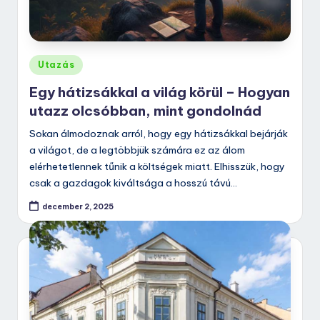
Posted
Utazás
in
Egy hátizsákkal a világ körül – Hogyan
utazz olcsóbban, mint gondolnád
Sokan álmodoznak arról, hogy egy hátizsákkal bejárják
a világot, de a legtöbbjük számára ez az álom
elérhetetlennek tűnik a költségek miatt. Elhisszük, hogy
csak a gazdagok kiváltsága a hosszú távú…
december 2, 2025