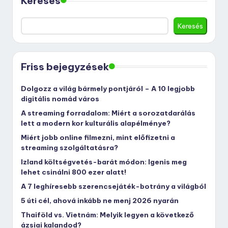
Keresés
Keresés
Friss bejegyzések
Dolgozz a világ bármely pontjáról – A 10 legjobb
digitális nomád város
A streaming forradalom: Miért a sorozatdarálás
lett a modern kor kulturális alapélménye?
Miért jobb online filmezni, mint előfizetni a
streaming szolgáltatásra?
Izland költségvetés-barát módon: Igenis meg
lehet csinálni 800 ezer alatt!
A 7 leghíresebb szerencsejáték-botrány a világból
5 úti cél, ahová inkább ne menj 2026 nyarán
Thaiföld vs. Vietnám: Melyik legyen a következő
ázsiai kalandod?