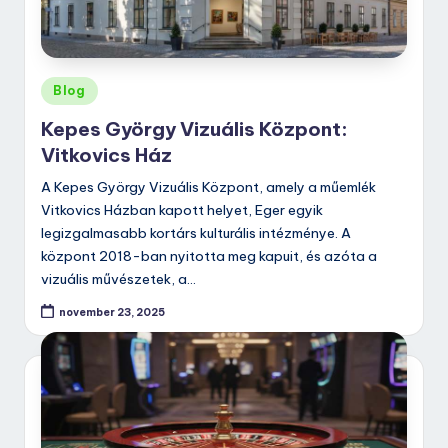
Posted
Blog
in
Kepes György Vizuális Központ:
Vitkovics Ház
A Kepes György Vizuális Központ, amely a műemlék
Vitkovics Házban kapott helyet, Eger egyik
legizgalmasabb kortárs kulturális intézménye. A
központ 2018-ban nyitotta meg kapuit, és azóta a
vizuális művészetek, a…
november 23, 2025