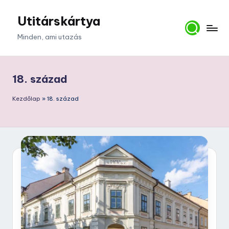
Utitárskártya
Skip
to
Minden, ami utazás
content
18. század
Kezdőlap
»
18. század