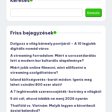
Keresés
Keresés
Friss bejegyzések
Dolgozz a világ bármely pontjáról – A 10 legjobb
digitális nomád város
A streaming forradalom: Miért a sorozatdarálás
lett a modern kor kulturális alapélménye?
Miért jobb online filmezni, mint előfizetni a
streaming szolgáltatásra?
Izland költségvetés-barát módon: Igenis meg
lehet csinálni 800 ezer alatt!
A 7 leghíresebb szerencsejáték-botrány a világból
5 úti cél, ahová inkább ne menj 2026 nyarán
Thaiföld vs. Vietnám: Melyik legyen a következő
ázsiai kalandod?