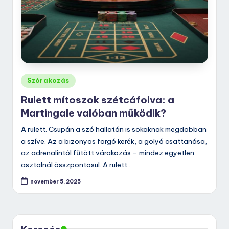
Posted
Szórakozás
in
Rulett mítoszok szétcáfolva: a
Martingale valóban működik?
A rulett. Csupán a szó hallatán is sokaknak megdobban
a szíve. Az a bizonyos forgó kerék, a golyó csattanása,
az adrenalintól fűtött várakozás – mindez egyetlen
asztalnál összpontosul. A rulett…
november 5, 2025