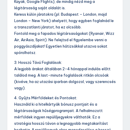
Kayak, Google Flights), de mindig nézd meg a
légitársaság saját oldalát is.
Keress külön járatokra (pl. Budapest – London, majd
London – New York) ahelyett, hogy egyben foglalnád le
a transzatlanti járatot, ha ez olcsóbb.
Fontold meg a fapados légitársaságokat (Ryanair, Wizz
Air, AirAsia, Spirit). Ne felejtsd el figyelembe venni a
poggyászdíjakat! Egyetlen hátizsákkal utazva sokat
spórolhatsz.
3. Hosszú Távú Foglalások:
A legjobb árakat általában 2-4 hónappal indulás előtt
találod meg. A last-minute foglalások ritkán olcsóak
(kivéve, ha az utazási iparban dolgozol, vagy szerencsés
vagy).
4. Gyűjts Mérföldeket és Pontokat:
Használd ki a hitelkártyák bónusz pontjait és a
légitársaságok hűségprogramjait. A felhalmozott
mérföldek ingyen repülőjegyekre válthatók. Ez a
stratégia hosszú távon a legnagyobb megtakarítást
hozhatja. A repülőjegyek okos menedzselése a hosszú