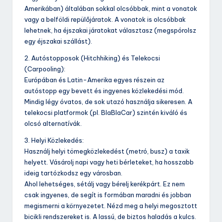
Amerikában) általában sokkal olcsóbbak, mint a vonatok
vagy a belföldi repülőjáratok. A vonatok is olcsóbbak
lehetnek, ha éjszakai járatokat választasz (megspórolsz
egy éjszakai szállást).
2. Autóstopposok (Hitchhiking) és Telekocsi
(Carpooling):
Európában és Latin-Amerika egyes részein az
autóstopp egy bevett és ingyenes közlekedési mód.
Mindig légy óvatos, de sok utazó használja sikeresen. A
telekocsi platformok (pl. BlaBlaCar) szintén kiváló és
olcsó alternatívák.
3. Helyi Közlekedés:
Használj helyi tömegközlekedést (metró, busz) a taxik
helyett. Vásárolj napi vagy heti bérleteket, ha hosszabb
ideig tartózkodsz egy városban.
Ahol lehetséges, sétálj vagy bérelj kerékpárt. Ez nem
csak ingyenes, de segít is formában maradni és jobban
megismerni a környezetet. Nézd meg a helyi megosztott
bicikli rendszereket is. A lassú, de biztos haladás a kulcs.