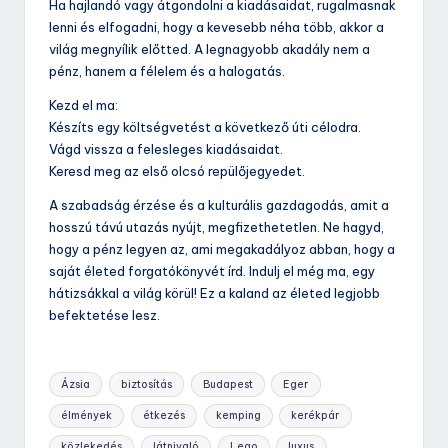
Ha hajlandó vagy átgondolni a kiadásaidat, rugalmasnak
lenni és elfogadni, hogy a kevesebb néha több, akkor a
világ megnyílik előtted. A legnagyobb akadály nem a
pénz, hanem a félelem és a halogatás.
Kezd el ma:
Készíts egy költségvetést a következő úti célodra.
Vágd vissza a felesleges kiadásaidat.
Keresd meg az első olcsó repülőjegyedet.
A szabadság érzése és a kulturális gazdagodás, amit a
hosszú távú utazás nyújt, megfizethetetlen. Ne hagyd,
hogy a pénz legyen az, ami megakadályoz abban, hogy a
saját életed forgatókönyvét írd. Indulj el még ma, egy
hátizsákkal a világ körül! Ez a kaland az életed legjobb
befektetése lesz.
Tags:
Ázsia
biztosítás
Budapest
Eger
élmények
étkezés
kemping
kerékpár
közlekedés
látnivaló
Lego
luxus