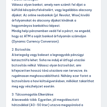
Válassz olyan bankot, amely nem számít fel díjat a
külföldi készpénzfelvételért, vagy legalábbis alacsony
díjakat. Az online neobankok (pl. Revolut, Wise) kiváló
árfolyamokat és alacsony díjakat kínálnak a
hagyományos bankokhoz képest.
Mindig helyi pénznemben vedd fel a pénzt, ne engedd,
hogy az ATM a saját bankod árfolyamán számoljon
(Dynamic Currency Conversion).
2. Biztosítás:
A betegség vagy baleset a legnagyobb pénzügyi
katasztrófa lehet. Soha ne indulj el átfogó utazási
biztosítás nélkül. Válassz olyan biztosítást, ami
kifejezetten hosszú távú utazásra van tervezve, és
rugalmasan meghosszabbítható. Néhány ezer forint a
biztosításra a havi költségvetésben, milliókat takaríthat
meg egy vészhelyzet esetén.
3. Túlcsomagolás Elkerülése:
A kevesebb több. Egyetlen, jól megválasztott
hátizsákkal (40-50 liter) utazva megspórolod a