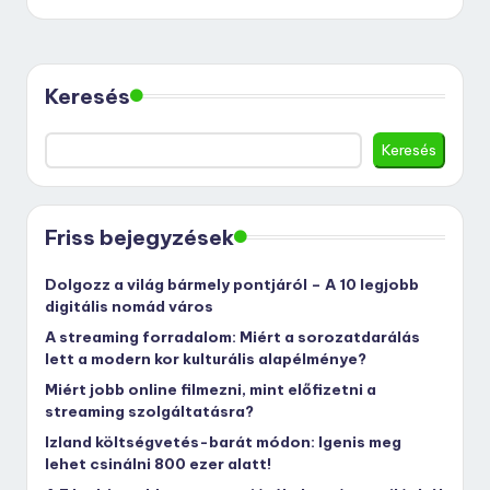
Keresés
Keresés
Friss bejegyzések
Dolgozz a világ bármely pontjáról – A 10 legjobb
digitális nomád város
A streaming forradalom: Miért a sorozatdarálás
lett a modern kor kulturális alapélménye?
Miért jobb online filmezni, mint előfizetni a
streaming szolgáltatásra?
Izland költségvetés-barát módon: Igenis meg
lehet csinálni 800 ezer alatt!