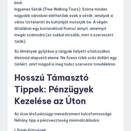
köré.
Ingyenes Séták (Free Walking Tours): Szinte minden
nagyobb városban elérhetőek ezek a séták, amelyek a
város történetét és kultúráját mutatják be. A végén
általában egy borravalóval fizetsz annyit, amennyit
megér számodra (ez sokkal olcsóbb, mint a szervezett
túrák).
Az élmények gyűjtése a tárgyak helyett a hátizsákos
életmód alapvető eleme. Ne fizess több száz dollárt egy
túráért, amit magad is meg tudsz szervezni töredékáron.
Hosszú Támasztó
Tippek: Pénzügyek
Kezelése az Úton
Az úton lévő pénzügyi menedzsment kulcsfontosságú.
Néhány tipp a pénzveszteség minimalizálására:
1. Banki Költségek: