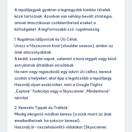
A repülőjegyek gyakran a legnagyobb kiadási tételek
közé tartoznak. Azonban van néhány bevált stratégia,
amivel drasztikusan csökkentheted ezeket a
költségeket. A legfontosabb szó: rugalmasság.
1. Rugalmas Időpontok és Úti Célok:
Utazz a főszezonon kívül (shoulder season), amikor az
árak alacsonyabbak.
A keddi, szerdai napok, valamint a kora reggeli vagy késő
esti járatok általában olcsóbbak.
Ha nem vagy ragaszkodó egy adott úti célhoz, keresd
azokat a helyeket, ahol épp a legolcsóbb a repülőjegy.
Használj olyan eszközöket, mint a Google Flights
„Explore” funkciója vagy a Skyscanner „Mindenhová”
opciója.
2. Keresési Tippek és Trükkök:
Mindig inkognitó módban keress (a sütik miatt az árak
emelkedhetnek, ha sokszor keresel).
Használj ár-összehasonlító oldalakat (Skyscanner,