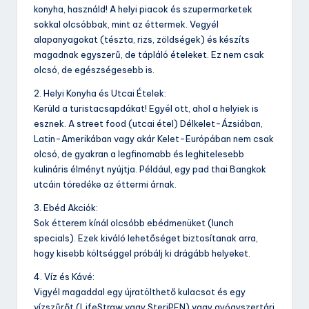
konyha, használd! A helyi piacok és szupermarketek
sokkal olcsóbbak, mint az éttermek. Vegyél
alapanyagokat (tészta, rizs, zöldségek) és készíts
magadnak egyszerű, de tápláló ételeket. Ez nem csak
olcsó, de egészségesebb is.
2. Helyi Konyha és Utcai Ételek:
Kerüld a turistacsapdákat! Egyél ott, ahol a helyiek is
esznek. A street food (utcai étel) Délkelet-Ázsiában,
Latin-Amerikában vagy akár Kelet-Európában nem csak
olcsó, de gyakran a legfinomabb és leghitelesebb
kulináris élményt nyújtja. Például, egy pad thai Bangkok
utcáin töredéke az éttermi árnak.
3. Ebéd Akciók:
Sok étterem kínál olcsóbb ebédmenüket (lunch
specials). Ezek kiváló lehetőséget biztosítanak arra,
hogy kisebb költséggel próbálj ki drágább helyeket.
4. Víz és Kávé:
Vigyél magaddal egy újratölthető kulacsot és egy
vízszűrőt (LifeStraw vagy SteriPEN) vagy gyógyszertári