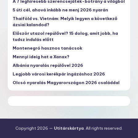
A 7 leghíresebb szerencsejáték-botrány a világból
5 úti cél, ahová inkább ne menj 2026 nyarán
Thaiföld vs. Vietnám: Melyik legyen a következő
ázsiai kalandod?
Először utazol repülővel? 15 dolog, amit jobb, ha
tudsz indulás előtt
Montenegró hasznos tanácsok
Mennyi ideig hat a Xanax?
Albánia nyaralás repülővel 2026
Legjobb városi kerékpár ingázáshoz 2026
Olcsó nyaralás Magyarországon 2026 családdal
Copyright 2026 —
Utitárskártya
. All rights reserved.