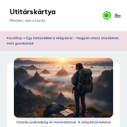
Utitárskártya
Skip
to
Minden, ami utazás
content
Kezdőlap
»
Egy hátizsákkal a világ körül – Hogyan utazz olcsóbban,
mint gondolnád
Utazás szabadság és minimalizmus: A világ körüli kaland