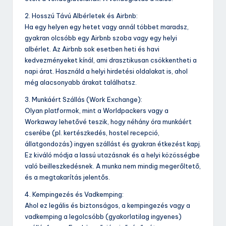
2. Hosszú Távú Albérletek és Airbnb:
Ha egy helyen egy hetet vagy annál többet maradsz,
gyakran olcsóbb egy Airbnb szoba vagy egy helyi
albérlet. Az Airbnb sok esetben heti és havi
kedvezményeket kínál, ami drasztikusan csökkentheti a
napi árat. Használd a helyi hirdetési oldalakat is, ahol
még alacsonyabb árakat találhatsz.
3. Munkáért Szállás (Work Exchange):
Olyan platformok, mint a Worldpackers vagy a
Workaway lehetővé teszik, hogy néhány óra munkáért
cserébe (pl. kertészkedés, hostel recepció,
állatgondozás) ingyen szállást és gyakran étkezést kapj.
Ez kiváló módja a lassú utazásnak és a helyi közösségbe
való beilleszkedésnek. A munka nem mindig megerőltető,
és a megtakarítás jelentős.
4. Kempingezés és Vadkemping:
Ahol ez legális és biztonságos, a kempingezés vagy a
vadkemping a legolcsóbb (gyakorlatilag ingyenes)