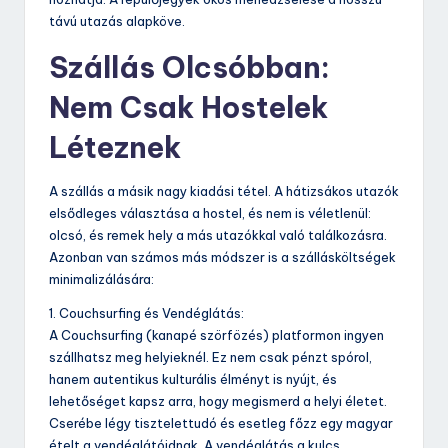
távú utazás alapköve.
Szállás Olcsóbban:
Nem Csak Hostelek
Léteznek
A szállás a másik nagy kiadási tétel. A hátizsákos utazók
elsődleges választása a hostel, és nem is véletlenül:
olcsó, és remek hely a más utazókkal való találkozásra.
Azonban van számos más módszer is a szállásköltségek
minimalizálására:
1. Couchsurfing és Vendéglátás:
A Couchsurfing (kanapé szörfözés) platformon ingyen
szállhatsz meg helyieknél. Ez nem csak pénzt spórol,
hanem autentikus kulturális élményt is nyújt, és
lehetőséget kapsz arra, hogy megismerd a helyi életet.
Cserébe légy tisztelettudó és esetleg főzz egy magyar
ételt a vendéglátóidnak. A vendéglátás a kulcs.