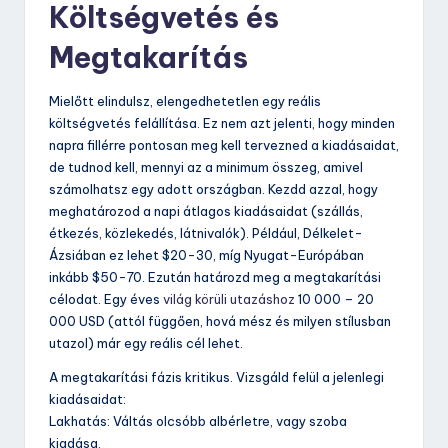
Költségvetés és
Megtakarítás
Mielőtt elindulsz, elengedhetetlen egy reális
költségvetés felállítása. Ez nem azt jelenti, hogy minden
napra fillérre pontosan meg kell tervezned a kiadásaidat,
de tudnod kell, mennyi az a minimum összeg, amivel
számolhatsz egy adott országban. Kezdd azzal, hogy
meghatározod a napi átlagos kiadásaidat (szállás,
étkezés, közlekedés, látnivalók). Például, Délkelet-
Ázsiában ez lehet $20-30, míg Nyugat-Európában
inkább $50-70. Ezután határozd meg a megtakarítási
célodat. Egy éves
világ körüli utazáshoz
10 000 – 20
000 USD (attól függően, hová mész és milyen stílusban
utazol) már egy reális cél lehet.
A megtakarítási fázis kritikus. Vizsgáld felül a jelenlegi
kiadásaidat:
Lakhatás: Váltás olcsóbb albérletre, vagy szoba
kiadása.