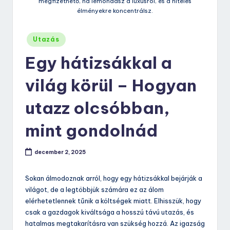
megfizethető, ha lemondasz a luxusról, és a hiteles
élményekre koncentrálsz.
Posted
Utazás
in
Egy hátizsákkal a
világ körül – Hogyan
utazz olcsóbban,
mint gondolnád
december 2, 2025
Sokan álmodoznak arról, hogy egy hátizsákkal bejárják a
világot, de a legtöbbjük számára ez az álom
elérhetetlennek tűnik a költségek miatt. Elhisszük, hogy
csak a gazdagok kiváltsága a hosszú távú utazás, és
hatalmas megtakarításra van szükség hozzá. Az igazság