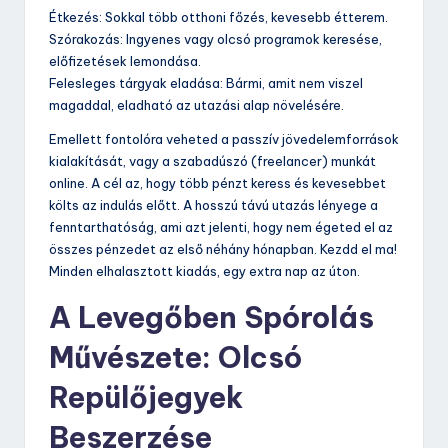
Étkezés: Sokkal több otthoni főzés, kevesebb étterem.
Szórakozás: Ingyenes vagy olcsó programok keresése,
előfizetések lemondása.
Felesleges tárgyak eladása: Bármi, amit nem viszel
magaddal, eladható az utazási alap növelésére.
Emellett fontolóra veheted a passzív jövedelemforrások
kialakítását, vagy a szabadúszó (freelancer) munkát
online. A cél az, hogy több pénzt keress és kevesebbet
költs az indulás előtt. A hosszú távú utazás lényege a
fenntarthatóság, ami azt jelenti, hogy nem égeted el az
összes pénzedet az első néhány hónapban. Kezdd el ma!
Minden elhalasztott kiadás, egy extra nap az úton.
A Levegőben Spórolás
Művészete: Olcsó
Repülőjegyek
Beszerzése