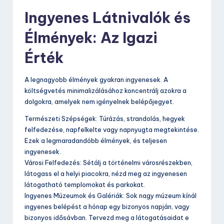
Ingyenes Látnivalók és
Élmények: Az Igazi
Érték
A legnagyobb élmények gyakran ingyenesek. A
költségvetés minimalizálásához koncentrálj azokra a
dolgokra, amelyek nem igényelnek belépőjegyet.
Természeti Szépségek: Túrázás, strandolás, hegyek
felfedezése, napfelkelte vagy napnyugta megtekintése.
Ezek a legmaradandóbb élmények, és teljesen
ingyenesek.
Városi Felfedezés: Sétálj a történelmi városrészekben,
látogass el a helyi piacokra, nézd meg az ingyenesen
látogatható templomokat és parkokat.
Ingyenes Múzeumok és Galériák: Sok nagy múzeum kínál
ingyenes belépést a hónap egy bizonyos napján, vagy
bizonyos idősávban. Tervezd meg a látogatásaidat e