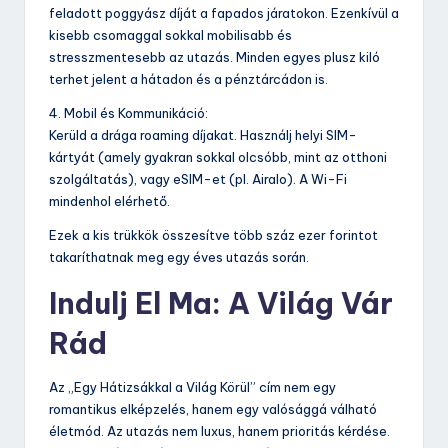
feladott poggyász díját a fapados járatokon. Ezenkívül a
kisebb csomaggal sokkal mobilisabb és
stresszmentesebb az utazás. Minden egyes plusz kiló
terhet jelent a hátadon és a pénztárcádon is.
4. Mobil és Kommunikáció:
Kerüld a drága roaming díjakat. Használj helyi SIM-
kártyát (amely gyakran sokkal olcsóbb, mint az otthoni
szolgáltatás), vagy eSIM-et (pl. Airalo). A Wi-Fi
mindenhol elérhető.
Ezek a kis trükkök összesítve több száz ezer forintot
takaríthatnak meg egy éves utazás során.
Indulj El Ma: A Világ Vár
Rád
Az „Egy Hátizsákkal a Világ Körül” cím nem egy
romantikus elképzelés, hanem egy valósággá válható
életmód. Az utazás nem luxus, hanem prioritás kérdése.