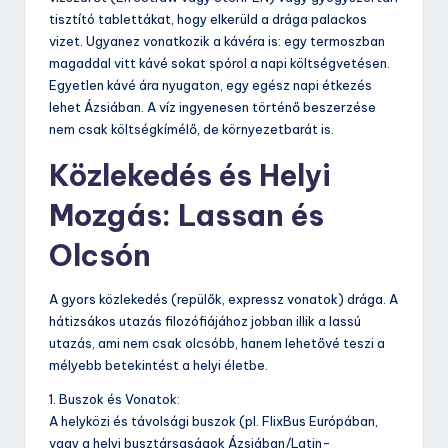
tisztító tablettákat, hogy elkerüld a drága palackos
vizet. Ugyanez vonatkozik a kávéra is: egy termoszban
magaddal vitt kávé sokat spórol a napi költségvetésen.
Egyetlen kávé ára nyugaton, egy egész napi étkezés
lehet Ázsiában. A víz ingyenesen történő beszerzése
nem csak költségkímélő, de környezetbarát is.
Közlekedés és Helyi
Mozgás: Lassan és
Olcsón
A gyors közlekedés (repülők, expressz vonatok) drága. A
hátizsákos utazás filozófiájához jobban illik a lassú
utazás, ami nem csak olcsóbb, hanem lehetővé teszi a
mélyebb betekintést a helyi életbe.
1. Buszok és Vonatok:
A helyközi és távolsági buszok (pl. FlixBus Európában,
vagy a helyi busztársaságok Ázsiában/Latin-