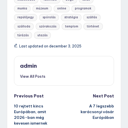
munka
múzeum
online
programok
repülőjegy
spórolás
stratégia
szállás
szálloda
szórakozás
templom
történet
túrázás
utazás
Last updated on december 3, 2025
admin
View All Posts
Post
Previous Post
Next Post
10 rejtett kincs
A 7 legszebb
navigation
Európában, amit
karácsonyi vásár
2026-ban még
Európában
kevesen ismernek