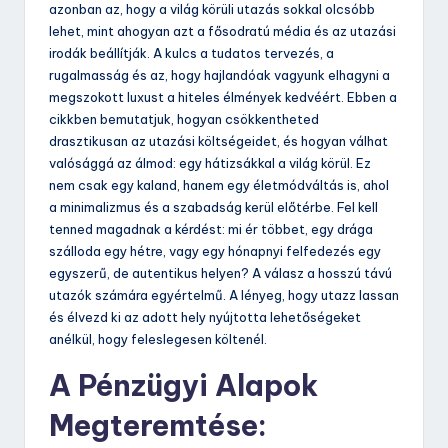
azonban az, hogy a világ körüli utazás sokkal olcsóbb
lehet, mint ahogyan azt a fősodratú média és az utazási
irodák beállítják. A kulcs a tudatos tervezés, a
rugalmasság és az, hogy hajlandóak vagyunk elhagyni a
megszokott luxust a hiteles élmények kedvéért. Ebben a
cikkben bemutatjuk, hogyan csökkentheted
drasztikusan az utazási költségeidet, és hogyan válhat
valósággá az álmod: egy hátizsákkal a világ körül. Ez
nem csak egy kaland, hanem egy életmódváltás is, ahol
a minimalizmus és a szabadság kerül előtérbe. Fel kell
tenned magadnak a kérdést: mi ér többet, egy drága
szálloda egy hétre, vagy egy hónapnyi felfedezés egy
egyszerű, de autentikus helyen? A válasz a hosszú távú
utazók számára egyértelmű. A lényeg, hogy utazz lassan
és élvezd ki az adott hely nyújtotta lehetőségeket
anélkül, hogy feleslegesen költenél.
A Pénzügyi Alapok
Megteremtése: