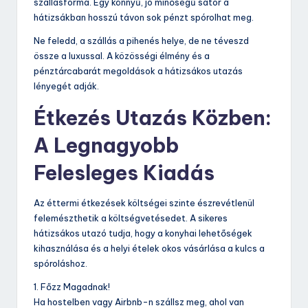
szállásforma. Egy könnyű, jó minőségű sátor a
hátizsákban hosszú távon sok pénzt spórolhat meg.
Ne feledd, a szállás a pihenés helye, de ne téveszd
össze a luxussal. A közösségi élmény és a
pénztárcabarát megoldások a hátizsákos utazás
lényegét adják.
Étkezés Utazás Közben:
A Legnagyobb
Felesleges Kiadás
Az éttermi étkezések költségei szinte észrevétlenül
felemészthetik a költségvetésedet. A sikeres
hátizsákos utazó tudja, hogy a konyhai lehetőségek
kihasználása és a helyi ételek okos vásárlása a kulcs a
spóroláshoz.
1. Főzz Magadnak!
Ha hostelben vagy Airbnb-n szállsz meg, ahol van