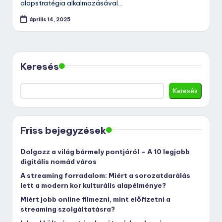
alapstratégia alkalmazásával…
április 14, 2025
Keresés
Keresés
Friss bejegyzések
Dolgozz a világ bármely pontjáról – A 10 legjobb
digitális nomád város
A streaming forradalom: Miért a sorozatdarálás
lett a modern kor kulturális alapélménye?
Miért jobb online filmezni, mint előfizetni a
streaming szolgáltatásra?