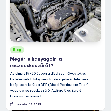
Posted
Blog
in
Megéri elhanyagolni a
részecskeszűrőt?
Az elmúlt 15-20 évben a dízel személyautók és
kisteherautók túlnyomó többségébe kötelezően
beépítésre került a DPF (Diesel Particulate Filter),
vagyis a részecskeszűrő. Az Euro 5 és Euro 6
kibocsátási normák…
november 28, 2025