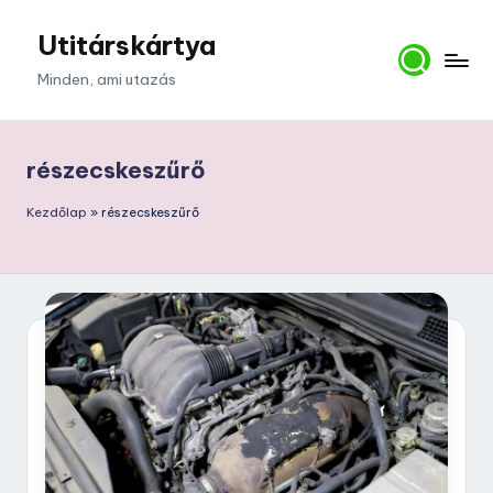
Utitárskártya
Skip
to
Minden, ami utazás
content
részecskeszűrő
Kezdőlap
»
részecskeszűrő