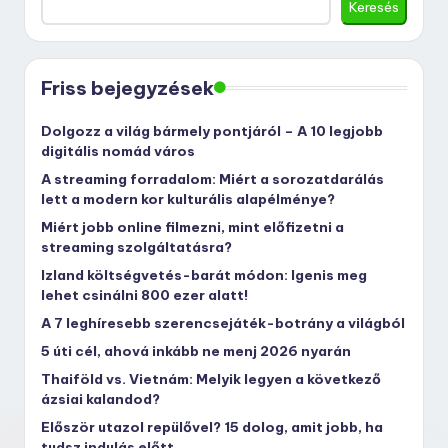
Keresés
Friss bejegyzések
Dolgozz a világ bármely pontjáról – A 10 legjobb
digitális nomád város
A streaming forradalom: Miért a sorozatdarálás
lett a modern kor kulturális alapélménye?
Miért jobb online filmezni, mint előfizetni a
streaming szolgáltatásra?
Izland költségvetés-barát módon: Igenis meg
lehet csinálni 800 ezer alatt!
A 7 leghíresebb szerencsejáték-botrány a világból
5 úti cél, ahová inkább ne menj 2026 nyarán
Thaiföld vs. Vietnám: Melyik legyen a következő
ázsiai kalandod?
Először utazol repülővel? 15 dolog, amit jobb, ha
tudsz indulás előtt