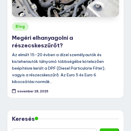
Posted
Blog
in
Megéri elhanyagolni a
részecskeszűrőt?
Az elmúlt 15-20 évben a dízel személyautók és
kisteherautók túlnyomó többségébe kötelezően
beépítésre került a DPF (Diesel Particulate Filter),
vagyis a részecskeszűrő. Az Euro 5 és Euro 6
kibocsátási normák…
november 28, 2025
Keresés