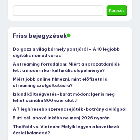
Keresés
Friss bejegyzések
Dolgozz a világ bármely pontjáról – A 10 legjobb
digitális nomád város
A streaming forradalom: Miért a sorozatdarálás
lett a modern kor kulturális alapélménye?
Miért jobb online filmezni, mint előfizetni a
streaming szolgáltatásra?
Izland költségvetés-barát módon: Igenis meg
lehet csinálni 800 ezer alatt!
A 7 leghíresebb szerencsejáték-botrány a világból
5 úti cél, ahová inkább ne menj 2026 nyarán
Thaiföld vs. Vietnám: Melyik legyen a következő
ázsiai kalandod?