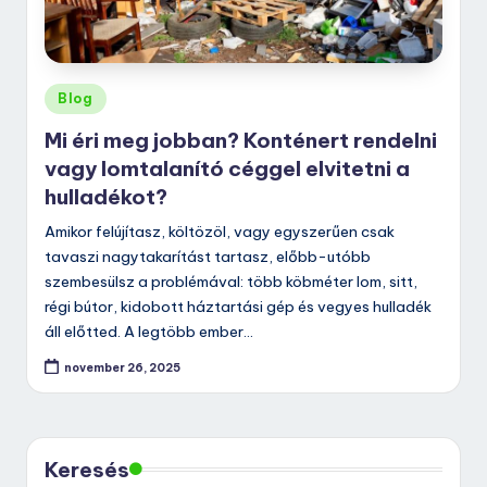
Posted
Blog
in
Mi éri meg jobban? Konténert rendelni
vagy lomtalanító céggel elvitetni a
hulladékot?
Amikor felújítasz, költözöl, vagy egyszerűen csak
tavaszi nagytakarítást tartasz, előbb-utóbb
szembesülsz a problémával: több köbméter lom, sitt,
régi bútor, kidobott háztartási gép és vegyes hulladék
áll előtted. A legtöbb ember…
november 26, 2025
Keresés