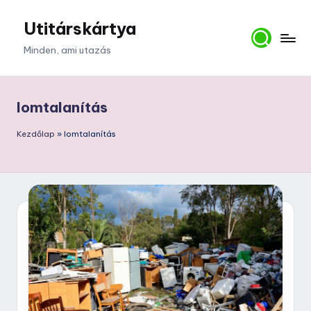
Utitárskártya
Skip
to
Minden, ami utazás
content
lomtalanítás
Kezdőlap
»
lomtalanítás