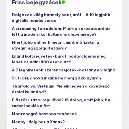
Friss bejegyzések
Dolgozz a világ bármely pontjáról – A 10 legjobb
digitális nomád város
A streaming forradalom: Miért a sorozatdarálás
lett a modern kor kulturális alapélménye?
Miért jobb online filmezni, mint előfizetni a
streaming szolgáltatásra?
Izland költségvetés-barát módon: Igenis meg
lehet csinálni 800 ezer alatt!
A 7 leghíresebb szerencsejáték-botrány a világból
5 úti cél, ahová inkább ne menj 2026 nyarán
Thaiföld vs. Vietnám: Melyik legyen a következő
ázsiai kalandod?
Először utazol repülővel? 15 dolog, amit jobb, ha
tudsz indulás előtt
Montenegró hasznos tanácsok
Mennyi ideig hat a Xanax?