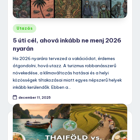
Posted
Utazás
in
5 úti cél, ahová inkább ne menj 2026
nyarán
Ha 2026 nyarára tervezed a vakációdat, érdemes
átgondolni, hová utazz. A turizmus robbanásszerű
növekedése, a klímaváltozás hatásai és a helyi
közösségek tiltakozásai miatt egyes népszerű helyek
inkább kerülendők. Ebben a…
december 11, 2025