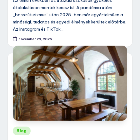
Az elmúlt években az utazási szokások gyökeres
átalakuláson mentek keresztül. A pandémia utáni
„bosszúturizmus” után 2025-ben már egyértelműen a
minőségi, tudatos és egyedi élmények kerültek előtérbe.
Az Instagram és TikTok…
november 29, 2025
Posted
Blog
in