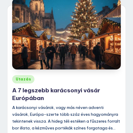
Posted
Utazás
in
A 7 legszebb karácsonyi vásár
Európában
A karácsonyi vásárok, vagy más néven adventi
vásárok, Európa-szerte több száz éves hagyományra
tekintenek vissza. A hideg téli estéken a fűszeres forralt
bor illata, a kézműves portékák színes forgataga és…