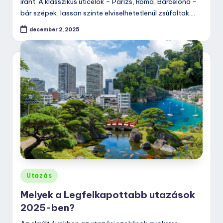
iránt. A klasszikus úticélok – Párizs, Róma, Barcelona –
bár szépek, lassan szinte elviselhetetlenül zsúfoltak.…
december 2, 2025
Posted
Utazás
in
Melyek a Legfelkapottabb utazások
2025-ben?