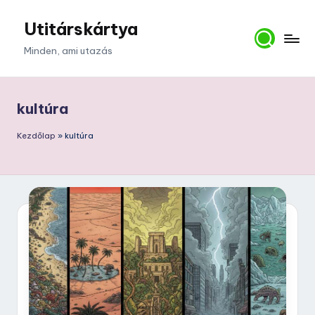
Utitárskártya
Skip
to
Minden, ami utazás
content
kultúra
Kezdőlap
»
kultúra