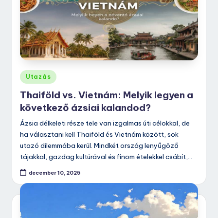
Posted
Utazás
in
Thaiföld vs. Vietnám: Melyik legyen a
következő ázsiai kalandod?
Ázsia délkeleti része tele van izgalmas úti célokkal, de
ha választani kell Thaiföld és Vietnám között, sok
utazó dilemmába kerül. Mindkét ország lenyűgöző
tájakkal, gazdag kultúrával és finom ételekkel csábít,…
december 10, 2025