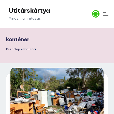
Utitárskártya
Skip
to
Minden, ami utazás
content
konténer
Kezdőlap
»
konténer