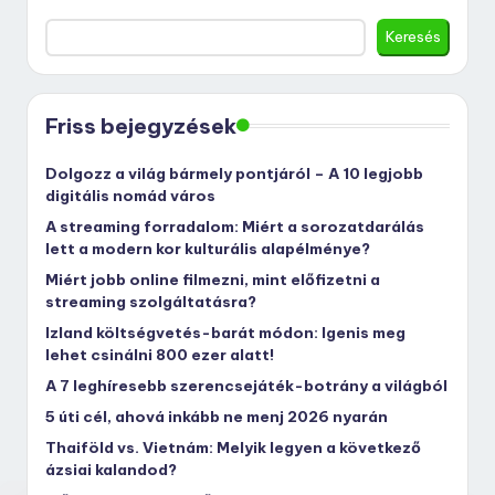
Keresés
Friss bejegyzések
Dolgozz a világ bármely pontjáról – A 10 legjobb
digitális nomád város
A streaming forradalom: Miért a sorozatdarálás
lett a modern kor kulturális alapélménye?
Miért jobb online filmezni, mint előfizetni a
streaming szolgáltatásra?
Izland költségvetés-barát módon: Igenis meg
lehet csinálni 800 ezer alatt!
A 7 leghíresebb szerencsejáték-botrány a világból
5 úti cél, ahová inkább ne menj 2026 nyarán
Thaiföld vs. Vietnám: Melyik legyen a következő
ázsiai kalandod?