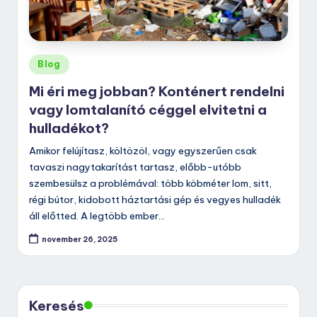
Posted
Blog
in
Mi éri meg jobban? Konténert rendelni
vagy lomtalanító céggel elvitetni a
hulladékot?
Amikor felújítasz, költözöl, vagy egyszerűen csak
tavaszi nagytakarítást tartasz, előbb-utóbb
szembesülsz a problémával: több köbméter lom, sitt,
régi bútor, kidobott háztartási gép és vegyes hulladék
áll előtted. A legtöbb ember…
november 26, 2025
Keresés