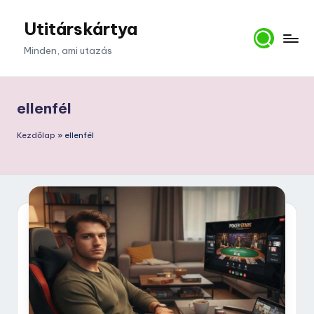
Utitárskártya
Skip
to
Minden, ami utazás
content
ellenfél
Kezdőlap
»
ellenfél