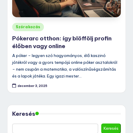
Posted
Szórakozás
in
Pókerarc otthon: így blöffölj profin
élőben vagy online
A póker – legyen szó hagyományos, élő kaszinó
játékról vagy a gyors tempójú online póker asztalokról
– nem csupán a matematika, a valószínűségszámítás
és a lapok játéka. Egy igazi mester…
december 3, 2025
Keresés
Keresés