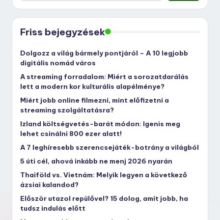
Friss bejegyzések
Dolgozz a világ bármely pontjáról – A 10 legjobb
digitális nomád város
A streaming forradalom: Miért a sorozatdarálás
lett a modern kor kulturális alapélménye?
Miért jobb online filmezni, mint előfizetni a
streaming szolgáltatásra?
Izland költségvetés-barát módon: Igenis meg
lehet csinálni 800 ezer alatt!
A 7 leghíresebb szerencsejáték-botrány a világból
5 úti cél, ahová inkább ne menj 2026 nyarán
Thaiföld vs. Vietnám: Melyik legyen a következő
ázsiai kalandod?
Először utazol repülővel? 15 dolog, amit jobb, ha
tudsz indulás előtt