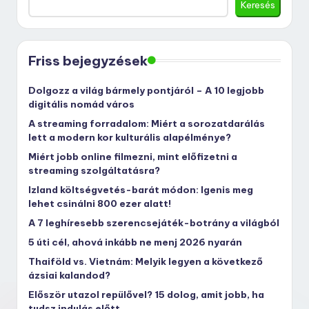
Keresés
Friss bejegyzések
Dolgozz a világ bármely pontjáról – A 10 legjobb
digitális nomád város
A streaming forradalom: Miért a sorozatdarálás
lett a modern kor kulturális alapélménye?
Miért jobb online filmezni, mint előfizetni a
streaming szolgáltatásra?
Izland költségvetés-barát módon: Igenis meg
lehet csinálni 800 ezer alatt!
A 7 leghíresebb szerencsejáték-botrány a világból
5 úti cél, ahová inkább ne menj 2026 nyarán
Thaiföld vs. Vietnám: Melyik legyen a következő
ázsiai kalandod?
Először utazol repülővel? 15 dolog, amit jobb, ha
tudsz indulás előtt