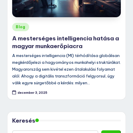
Posted
Blog
in
A mesterséges intelligencia hatása a
magyar munkaerőpiacra
A mesterséges intelligencia (MI) térhódítása globálisan
megkérdőjelezi a hagyományos munkahelyi struktúrákat.
Magyarország sem kivétel ezen átalakulási folyamat
alól. Ahogy a digitális transzformáció felgyorsul, úgy
válik egyre sürgetőbbé a kérdés: milyen…
december 3, 2025
Keresés