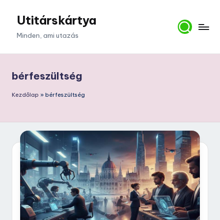
Utitárskártya
Skip
to
Minden, ami utazás
content
bérfeszültség
Kezdőlap
»
bérfeszültség