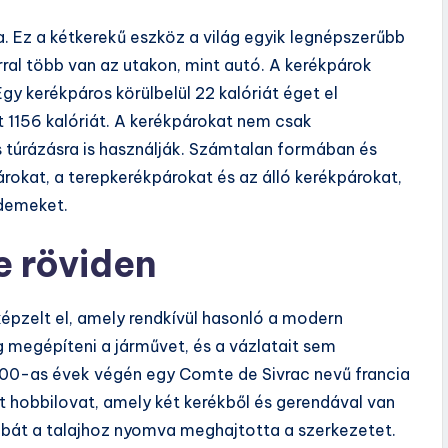
a. Ez a kétkerekű eszköz a világ egyik legnépszerűbb
ral több van az utakon, mint autó. A kerékpárok
y kerékpáros körülbelül 22 kalóriát éget el
 1156 kalóriát. A kerékpárokat nem csak
s túrázásra is használják. Számtalan formában és
rokat, a terepkerékpárokat és az álló kerékpárokat,
ndemeket.
e röviden
épzelt el, amely rendkívül hasonló a modern
g megépíteni a járművet, és a vázlatait sem
700-as évek végén egy Comte de Sivrac nevű francia
ült hobbilovat, amely két kerékből és gerendával van
lábát a talajhoz nyomva meghajtotta a szerkezetet.