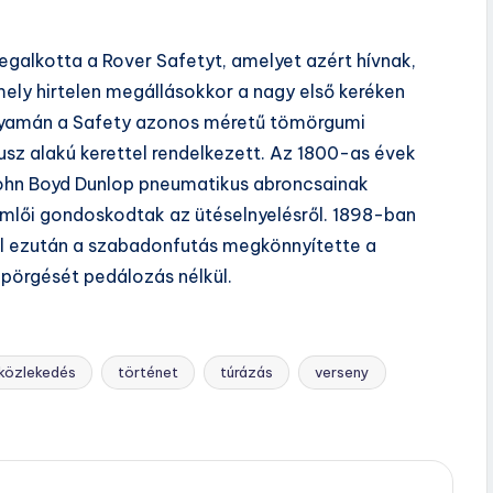
galkotta a Rover Safetyt, amelyet azért hívnak,
mely hirtelen megállásokkor a nagy első keréken
olyamán a Safety azonos méretű tömörgumi
usz alakú kerettel rendelkezett. Az 1800-as évek
 John Boyd Dunlop pneumatikus abroncsainak
ömlői gondoskodtak az ütéselnyelésről. 1898-ban
kal ezután a szabadonfutás megkönnyítette a
pörgését pedálozás nélkül.
közlekedés
történet
túrázás
verseny