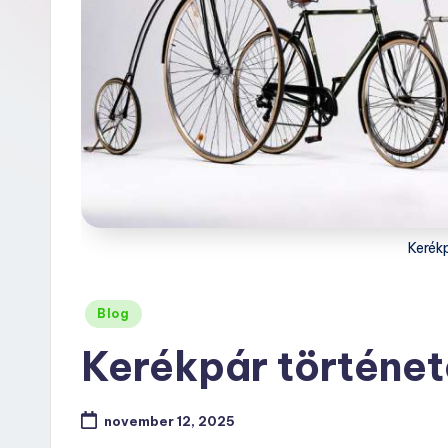
Kerék
Posted
Blog
in
Kerékpár történet
november 12, 2025