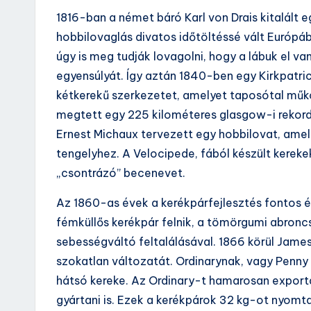
1816-ban a német báró Karl von Drais kitalált 
hobbilovaglás divatos időtöltéssé vált Európáb
úgy is meg tudják lovagolni, hogy a lábuk el va
egyensúlyát. Így aztán 1840-ben egy Kirkpatri
kétkerekű szerkezetet, amelyet taposótal műkö
megtett egy 225 kilométeres glasgow-i rekord 
Ernest Michaux tervezett egy hobbilovat, amel
tengelyhez. A Velocipede, fából készült kereke
„csontrázó” becenevet.
Az 1860-as évek a kerékpárfejlesztés fontos 
fémküllős kerékpár felnik, a tömörgumi abronc
sebességváltó feltalálásával. 1866 körül James
szokatlan változatát. Ordinarynak, vagy Penny F
hátsó kereke. Az Ordinary-t hamarosan export
gyártani is. Ezek a kerékpárok 32 kg-ot nyomta