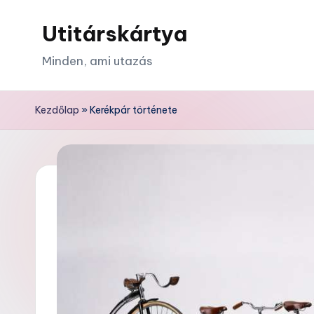
Utitárskártya
Skip
to
Minden, ami utazás
content
Kezdőlap
»
Kerékpár története