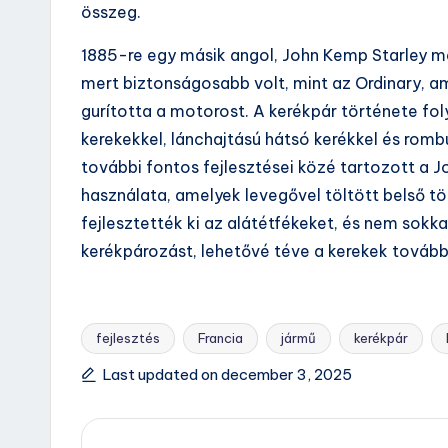
összeg.
1885-re egy másik angol, John Kemp Starley me
mert biztonságosabb volt, mint az Ordinary, a
gurította a motorost. A kerékpár története f
kerekekkel, lánchajtású hátsó kerékkel és romb
további fontos fejlesztései közé tartozott a
használata, amelyek levegővel töltött belső t
fejlesztették ki az alátétfékeket, és nem sok
kerékpározást, lehetővé téve a kerekek tovább
fejlesztés
Francia
jármű
kerékpár
Tags:
Last updated on december 3, 2025