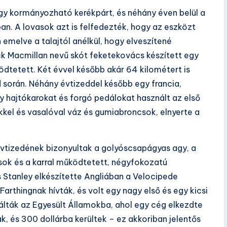
egy kormányozható kerékpárt, és néhány éven belül a
an. A lovasok azt is felfedezték, hogy az eszközt
n emelve a talajtól anélkül, hogy elveszítené
ck Macmillan nevű skót feketekovács készített egy
dtetett. Két évvel később akár 64 kilométert is
során. Néhány évtizeddel később egy francia,
y hajtókarokat és forgó pedálokat használt az első
kkel és vasalóval váz és gumiabroncsok, elnyerte a
évtizedének bizonyultak a golyóscsapágyas agy, a
sok és a karral működtetett, négyfokozatú
 Stanley elkészítette Angliában a Velocipede
arthingnak hívták, és volt egy nagy első és egy kicsi
álták az Egyesült Államokba, ahol egy cég elkezdte
k, és 300 dollárba kerültek – ez akkoriban jelentős