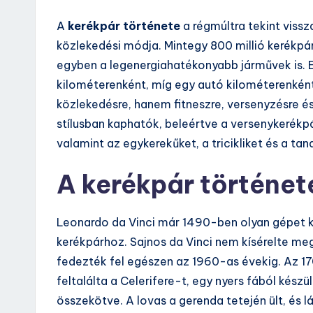
A
kerékpár története
a régmúltra tekint vissz
közlekedési módja. Mintegy 800 millió kerékpár
egyben a legenergiahatékonyabb járművek is. Eg
kilométerenként, míg egy autó kilométerenként
közlekedésre, hanem fitneszre, versenyzésre é
stílusban kaphatók, beleértve a versenykerékpá
valamint az egykerekűket, a tricikliket és a ta
A kerékpár történet
Leonardo da Vinci már 1490-ben olyan gépet k
kerékpárhoz. Sajnos da Vinci nem kísérelte me
fedezték fel egészen az 1960-as évekig. Az 1
feltalálta a Celerifere-t, egy nyers fából kész
összekötve. A lovas a gerenda tetején ült, és 