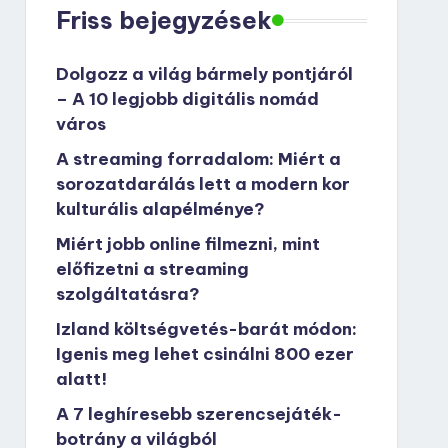
Friss bejegyzések
Dolgozz a világ bármely pontjáról
– A 10 legjobb digitális nomád
város
A streaming forradalom: Miért a
sorozatdarálás lett a modern kor
kulturális alapélménye?
Miért jobb online filmezni, mint
előfizetni a streaming
szolgáltatásra?
Izland költségvetés-barát módon:
Igenis meg lehet csinálni 800 ezer
alatt!
A 7 leghíresebb szerencsejáték-
botrány a világból