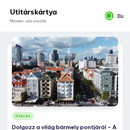
Utitárskártya
Skip
to
Minden, ami utazás
content
Posted
Utazás
in
Dolgozz a világ bármely pontjáról – A