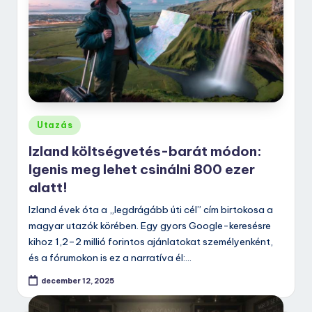
Posted
Utazás
in
Izland költségvetés-barát módon:
Igenis meg lehet csinálni 800 ezer
alatt!
Izland évek óta a „legdrágább úti cél” cím birtokosa a
magyar utazók körében. Egy gyors Google-keresésre
kihoz 1,2–2 millió forintos ajánlatokat személyenként,
és a fórumokon is ez a narratíva él:…
december 12, 2025