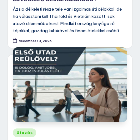
Ázsia délkeleti része tele van izgalmas úti célokkal, de
ha választani kell Thaiföld és Vietnám között, sok
utazó dilemmába kerül. Mindkét ország lenyűgöző
tájakkal, gazdag kultúrával és finom ételekkel csábít,…
december 10, 2025
Posted
Utazás
in