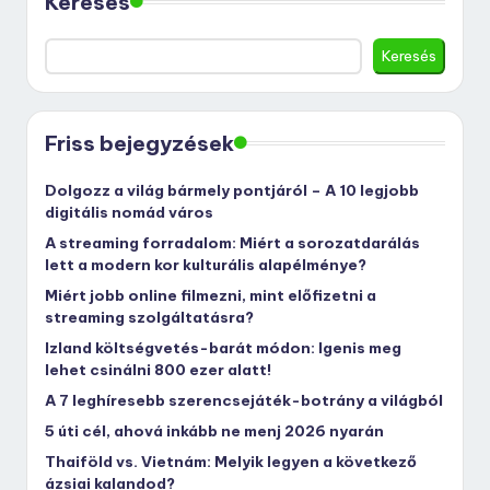
Keresés
Keresés
Friss bejegyzések
Dolgozz a világ bármely pontjáról – A 10 legjobb
digitális nomád város
A streaming forradalom: Miért a sorozatdarálás
lett a modern kor kulturális alapélménye?
Miért jobb online filmezni, mint előfizetni a
streaming szolgáltatásra?
Izland költségvetés-barát módon: Igenis meg
lehet csinálni 800 ezer alatt!
A 7 leghíresebb szerencsejáték-botrány a világból
5 úti cél, ahová inkább ne menj 2026 nyarán
Thaiföld vs. Vietnám: Melyik legyen a következő
ázsiai kalandod?