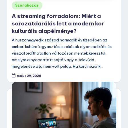
Posted
Szórakozás
in
A streaming forradalom: Miért a
sorozatdarálás lett a modern kor
kulturális alapélménye?
A huszonegyedik század harmadik évtizedében az
emberi kultúrafogyasztási szokások olyan radikális és
visszafordíthatatlan változáson mentek keresztül,
amelyre a nyomtatott sajtó vagy a televízió
megjelenése óta nem volt példa. Ha körülnézünk…
május 29, 2026