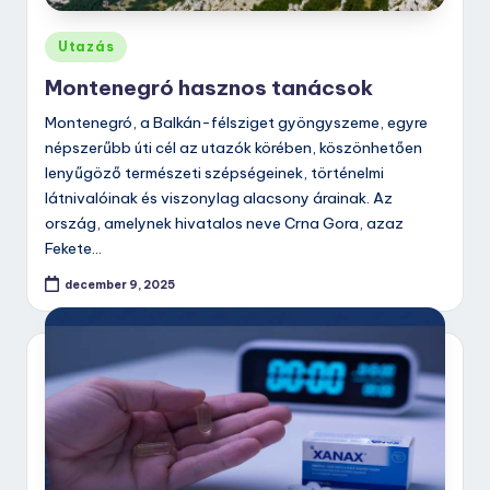
Posted
Utazás
in
Montenegró hasznos tanácsok
Montenegró, a Balkán-félsziget gyöngyszeme, egyre
népszerűbb úti cél az utazók körében, köszönhetően
lenyűgöző természeti szépségeinek, történelmi
látnivalóinak és viszonylag alacsony árainak. Az
ország, amelynek hivatalos neve Crna Gora, azaz
Fekete…
december 9, 2025