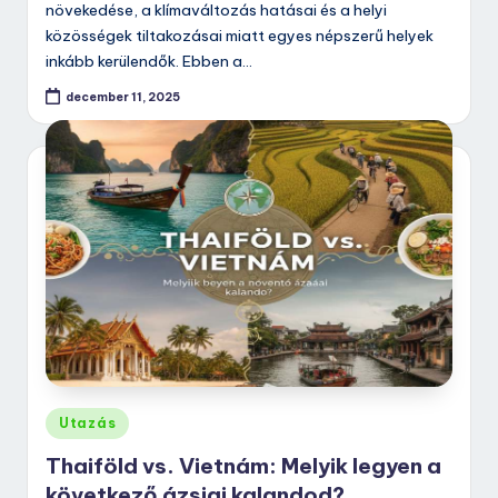
növekedése, a klímaváltozás hatásai és a helyi
közösségek tiltakozásai miatt egyes népszerű helyek
inkább kerülendők. Ebben a…
december 11, 2025
Posted
Utazás
in
Thaiföld vs. Vietnám: Melyik legyen a
következő ázsiai kalandod?