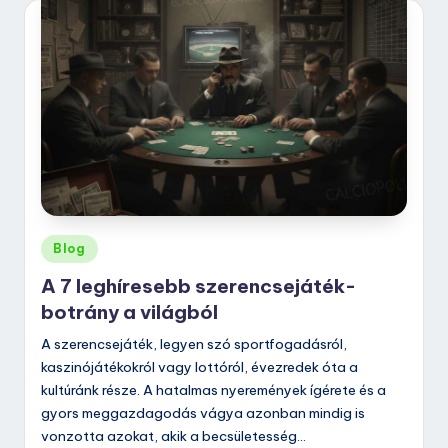
Posted
Blog
in
A 7 leghíresebb szerencsejáték-
botrány a világból
A szerencsejáték, legyen szó sportfogadásról,
kaszinójátékokról vagy lottóról, évezredek óta a
kultúránk része. A hatalmas nyeremények ígérete és a
gyors meggazdagodás vágya azonban mindig is
vonzotta azokat, akik a becsületesség…