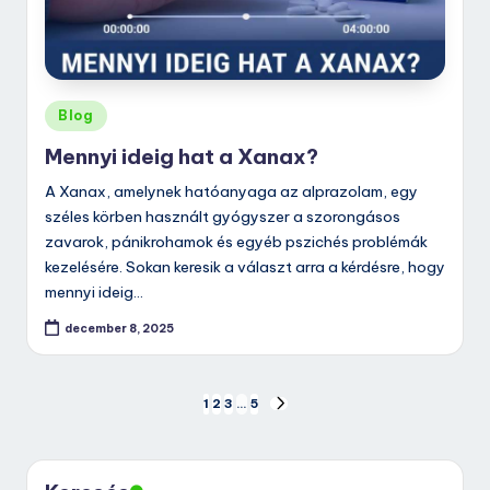
Posted
Blog
in
Mennyi ideig hat a Xanax?
A Xanax, amelynek hatóanyaga az alprazolam, egy
széles körben használt gyógyszer a szorongásos
zavarok, pánikrohamok és egyéb pszichés problémák
kezelésére. Sokan keresik a választ arra a kérdésre, hogy
mennyi ideig…
december 8, 2025
Bejegyzések
1
2
3
…
5
NEXT
PAGE
lapozása