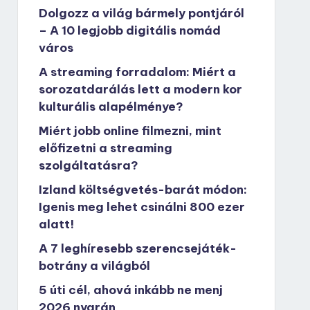
Dolgozz a világ bármely pontjáról
– A 10 legjobb digitális nomád
város
A streaming forradalom: Miért a
sorozatdarálás lett a modern kor
kulturális alapélménye?
Miért jobb online filmezni, mint
előfizetni a streaming
szolgáltatásra?
Izland költségvetés-barát módon:
Igenis meg lehet csinálni 800 ezer
alatt!
A 7 leghíresebb szerencsejáték-
botrány a világból
5 úti cél, ahová inkább ne menj
2026 nyarán