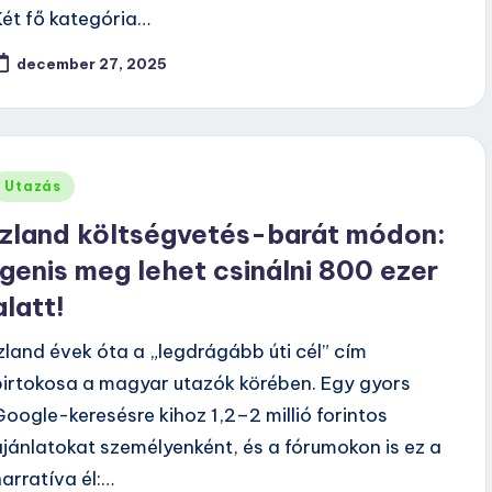
Két fő kategória…
december 27, 2025
Posted
Utazás
n
Izland költségvetés-barát módon:
Igenis meg lehet csinálni 800 ezer
alatt!
Izland évek óta a „legdrágább úti cél” cím
birtokosa a magyar utazók körében. Egy gyors
Google-keresésre kihoz 1,2–2 millió forintos
ajánlatokat személyenként, és a fórumokon is ez a
narratíva él:…