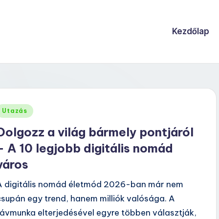
Kezdőlap
Posted
Utazás
n
Dolgozz a világ bármely pontjáról
– A 10 legjobb digitális nomád
város
A digitális nomád életmód 2026-ban már nem
csupán egy trend, hanem milliók valósága. A
távmunka elterjedésével egyre többen választják,