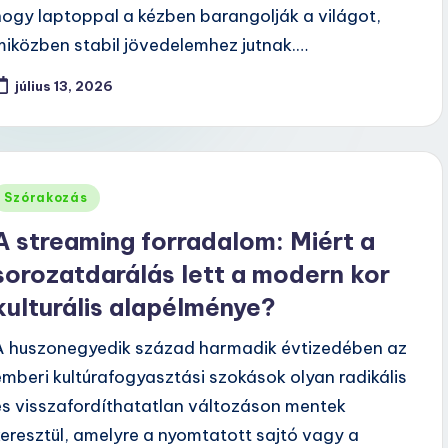
hogy laptoppal a kézben barangolják a világot,
miközben stabil jövedelemhez jutnak.…
július 13, 2026
Posted
Szórakozás
n
A streaming forradalom: Miért a
sorozatdarálás lett a modern kor
kulturális alapélménye?
A huszonegyedik század harmadik évtizedében az
emberi kultúrafogyasztási szokások olyan radikális
és visszafordíthatatlan változáson mentek
keresztül, amelyre a nyomtatott sajtó vagy a