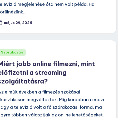
televízió megjelenése óta nem volt példa. Ha
körülnézünk…
május 29, 2026
Posted
Szórakozás
n
Miért jobb online filmezni, mint
előfizetni a streaming
szolgáltatásra?
Az elmúlt években a filmezés szokásai
drasztikusan megváltoztak. Míg korábban a mozi
vagy a televízió volt a fő szórakozási forma, ma
egyre többen választják az online lehetőségeket.