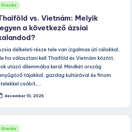
Posted
Utazás
n
Thaiföld vs. Vietnám: Melyik
legyen a következő ázsiai
kalandod?
Ázsia délkeleti része tele van izgalmas úti célokkal,
de ha választani kell Thaiföld és Vietnám között,
sok utazó dilemmába kerül. Mindkét ország
lenyűgöző tájakkal, gazdag kultúrával és finom
ételekkel csábít,…
december 10, 2025
Posted
Utazás