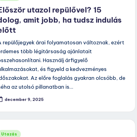
n
Először utazol repülővel? 15
dolog, amit jobb, ha tudsz indulás
előtt
A repülőjegyek árai folyamatosan változnak, ezért
érdemes több légitársaság ajánlatait
összehasonlítani. Használj árfigyelő
alkalmazásokat, és figyeld a kedvezményes
időszakokat. Az előre foglalás gyakran olcsóbb, de
néha az utolsó pillanatban is…
december 9, 2025
Posted
Utazás