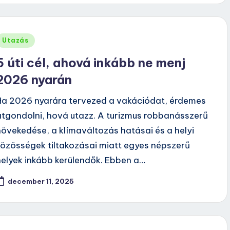
Posted
Utazás
n
5 úti cél, ahová inkább ne menj
2026 nyarán
Ha 2026 nyarára tervezed a vakációdat, érdemes
átgondolni, hová utazz. A turizmus robbanásszerű
növekedése, a klímaváltozás hatásai és a helyi
közösségek tiltakozásai miatt egyes népszerű
helyek inkább kerülendők. Ebben a…
december 11, 2025