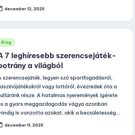
december 12, 2025
Posted
Blog
n
A 7 leghíresebb szerencsejáték-
botrány a világból
A szerencsejáték, legyen szó sportfogadásról,
kaszinójátékokról vagy lottóról, évezredek óta a
kultúránk része. A hatalmas nyeremények ígérete
és a gyors meggazdagodás vágya azonban
mindig is vonzotta azokat, akik a becsületesség…
december 11, 2025